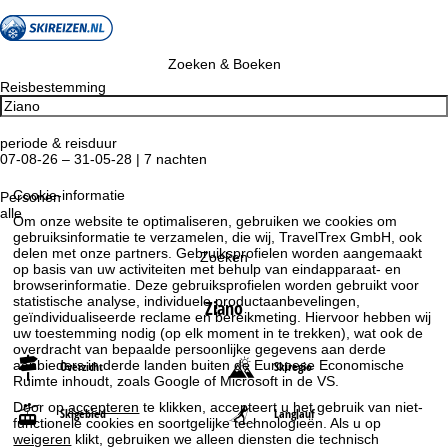
Zoeken & Boeken
Reisbestemming
periode & reisduur
07-08-26 – 31-05-28 | 7 nachten
Cookie-informatie
Personen
alle
Om onze website te optimaliseren, gebruiken we cookies om
gebruiksinformatie te verzamelen, die wij, TravelTrex GmbH, ook
delen met onze partners. Gebruiksprofielen worden aangemaakt
Zoeken
op basis van uw activiteiten met behulp van eindapparaat- en
browserinformatie. Deze gebruiksprofielen worden gebruikt voor
statistische analyse, individuele productaanbevelingen,
Ziano
geïndividualiseerde reclame en bereikmeting. Hiervoor hebben wij
uw toestemming nodig (op elk moment in te trekken), wat ook de
overdracht van bepaalde persoonlijke gegevens aan derde
aanbieders in derde landen buiten de Europese Economische
Overzicht
Skiregio
Ruimte inhoudt, zoals Google of Microsoft in de VS.
Door op
accepteren
te klikken, accepteert u het gebruik van niet-
Skigebied
Langlauf
functionele cookies en soortgelijke technologieën. Als u op
weigeren
klikt, gebruiken we alleen diensten die technisch