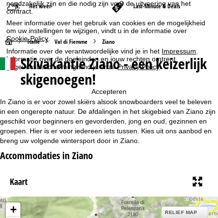
noodzakelijk zijn en die nodig zijn voor de uitvoering van het
Het weer
Last-Minute & Deals
contract.
Meer informatie over het gebruik van cookies en de mogelijkheid
om uw instellingen te wijzigen, vindt u in de informatie over
Cookie-Policy
.
S
Italië
Val di Fiemme
Ziano
Informatie over de verantwoordelijke vind je in het
Impressum
.
Skivakantie Ziano - een keizerlijk
Informatie over de doeleinden en jouw rechten omtrent
t
gegevensbescherming vind je onze
Privacy Policy
.
skigenoegen!
a
Accepteren
r
In Ziano is er voor zowel skiërs alsook snowboarders veel te beleven
in een ongerepte natuur. De afdalingen in het skigebied van Ziano zijn
t
geschikt voor beginners en gevorderden, jong en oud, gezinnen en
groepen. Hier is er voor iedereen iets tussen. Kies uit ons aanbod en
breng uw volgende wintersport door in Ziano.
p
Accommodaties in Ziano
a
Kaart
g
i
+
RELIEF MAP