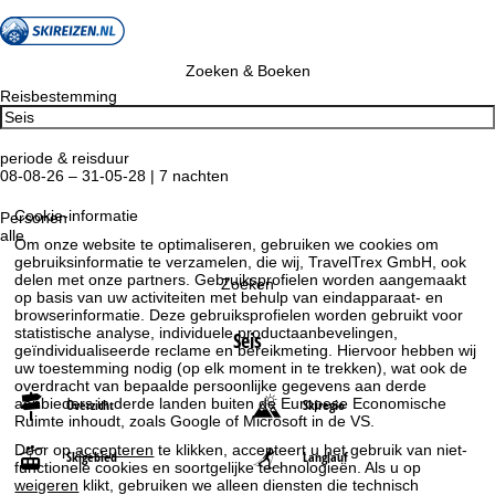
Zoeken & Boeken
Reisbestemming
periode & reisduur
08-08-26 – 31-05-28 | 7 nachten
Cookie-informatie
Personen
alle
Om onze website te optimaliseren, gebruiken we cookies om
gebruiksinformatie te verzamelen, die wij, TravelTrex GmbH, ook
delen met onze partners. Gebruiksprofielen worden aangemaakt
Zoeken
op basis van uw activiteiten met behulp van eindapparaat- en
browserinformatie. Deze gebruiksprofielen worden gebruikt voor
statistische analyse, individuele productaanbevelingen,
Seis
geïndividualiseerde reclame en bereikmeting. Hiervoor hebben wij
uw toestemming nodig (op elk moment in te trekken), wat ook de
overdracht van bepaalde persoonlijke gegevens aan derde
aanbieders in derde landen buiten de Europese Economische
Overzicht
Skiregio
Ruimte inhoudt, zoals Google of Microsoft in de VS.
Door op
accepteren
te klikken, accepteert u het gebruik van niet-
Skigebied
Langlauf
functionele cookies en soortgelijke technologieën. Als u op
weigeren
klikt, gebruiken we alleen diensten die technisch