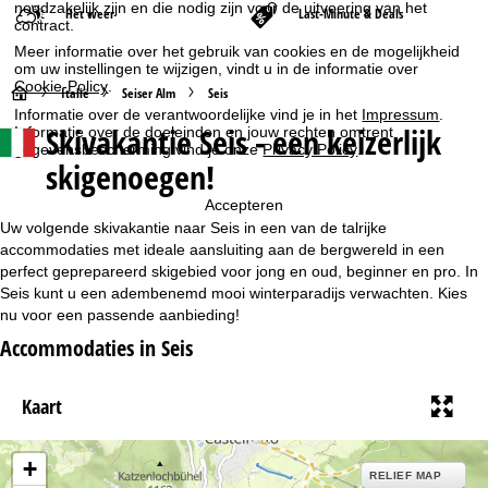
noodzakelijk zijn en die nodig zijn voor de uitvoering van het
Het weer
Last-Minute & Deals
contract.
Meer informatie over het gebruik van cookies en de mogelijkheid
om uw instellingen te wijzigen, vindt u in de informatie over
Cookie-Policy
.
S
Italië
Seiser Alm
Seis
Informatie over de verantwoordelijke vind je in het
Impressum
.
Skivakantie Seis - een keizerlijk
Informatie over de doeleinden en jouw rechten omtrent
t
gegevensbescherming vind je onze
Privacy Policy
.
skigenoegen!
a
Accepteren
r
Uw volgende skivakantie naar Seis in een van de talrijke
accommodaties met ideale aansluiting aan de bergwereld in een
t
perfect geprepareerd skigebied voor jong en oud, beginner en pro. In
Seis kunt u een adembenemd mooi winterparadijs verwachten. Kies
nu voor een passende aanbieding!
p
Accommodaties in Seis
a
Kaart
g
i
+
RELIEF MAP