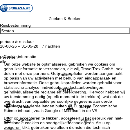
Zoeken & Boeken
Reisbestemming
periode & reisduur
10-08-26 – 31-05-28 | 7 nachten
Cookie-informatie
Personen
alle
Om onze website te optimaliseren, gebruiken we cookies om
gebruiksinformatie te verzamelen, die wij, TravelTrex GmbH, ook
delen met onze partners. Gebruiksprofielen worden aangemaakt
Zoeken
op basis van uw activiteiten met behulp van eindapparaat- en
browserinformatie. Deze gebruiksprofielen worden gebruikt voor
statistische analyse, individuele productaanbevelingen,
Sexten
geïndividualiseerde reclame en bereikmeting. Hiervoor hebben wij
uw toestemming nodig (op elk moment in te trekken), wat ook de
overdracht van bepaalde persoonlijke gegevens aan derde
aanbieders in derde landen buiten de Europese Economische
Overzicht
Skiregio
Ruimte inhoudt, zoals Google of Microsoft in de VS.
Door op
accepteren
te klikken, accepteert u het gebruik van niet-
Skigebied
Langlauf
functionele cookies en soortgelijke technologieën. Als u op
weigeren
klikt, gebruiken we alleen diensten die technisch