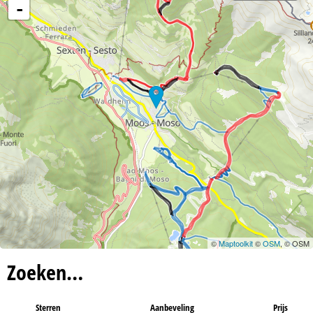
n
-
a
©
Maptoolkit
©
OSM
, © OSM
Zoeken…
Sterren
Aanbeveling
Prijs