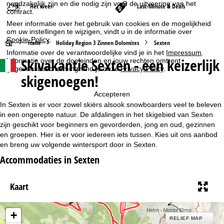
noodzakelijk zijn en die nodig zijn voor de uitvoering van het
Het weer
Last-Minute & Deals
contract.
Meer informatie over het gebruik van cookies en de mogelijkheid
om uw instellingen te wijzigen, vindt u in de informatie over
Cookie-Policy
.
S
Italië
Holiday Region 3 Zinnen Dolomites
Sexten
Informatie over de verantwoordelijke vind je in het
Impressum
.
Skivakantie Sexten - een keizerlijk
Informatie over de doeleinden en jouw rechten omtrent
t
gegevensbescherming vind je onze
Privacy Policy
.
skigenoegen!
a
Accepteren
r
In Sexten is er voor zowel skiërs alsook snowboarders veel te beleven
in een ongerepte natuur. De afdalingen in het skigebied van Sexten
t
zijn geschikt voor beginners en gevorderden, jong en oud, gezinnen
en groepen. Hier is er voor iedereen iets tussen. Kies uit ons aanbod
en breng uw volgende wintersport door in Sexten.
p
Accommodaties in Sexten
a
Kaart
g
i
+
RELIEF MAP