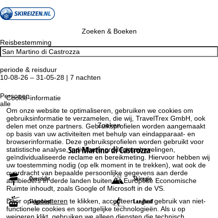
Zoeken & Boeken
Reisbestemming
periode & reisduur
10-08-26 – 31-05-28 | 7 nachten
Personen
Cookie-informatie
alle
Om onze website te optimaliseren, gebruiken we cookies om
gebruiksinformatie te verzamelen, die wij, TravelTrex GmbH, ook
Zoeken
delen met onze partners. Gebruiksprofielen worden aangemaakt
op basis van uw activiteiten met behulp van eindapparaat- en
browserinformatie. Deze gebruiksprofielen worden gebruikt voor
San Martino di Castrozza
statistische analyse, individuele productaanbevelingen,
geïndividualiseerde reclame en bereikmeting. Hiervoor hebben wij
uw toestemming nodig (op elk moment in te trekken), wat ook de
overdracht van bepaalde persoonlijke gegevens aan derde
Overzicht
Skiregio
aanbieders in derde landen buiten de Europese Economische
Ruimte inhoudt, zoals Google of Microsoft in de VS.
Skigebied
Langlauf
Door op
accepteren
te klikken, accepteert u het gebruik van niet-
functionele cookies en soortgelijke technologieën. Als u op
weigeren
klikt, gebruiken we alleen diensten die technisch