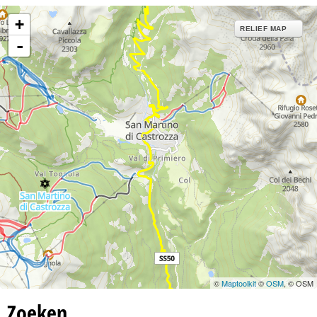
n
+
RELIEF MAP
a
-
©
Maptoolkit
©
OSM
, © OSM
Zoeken…