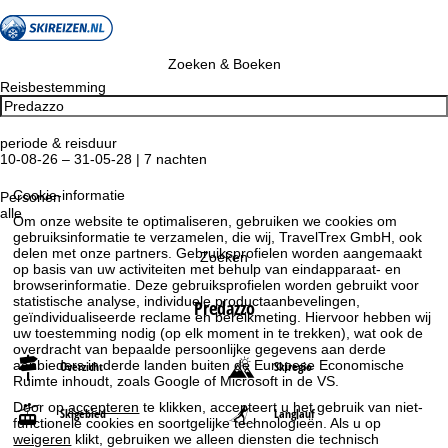
Zoeken & Boeken
Reisbestemming
periode & reisduur
10-08-26 – 31-05-28 | 7 nachten
Cookie-informatie
Personen
alle
Om onze website te optimaliseren, gebruiken we cookies om
gebruiksinformatie te verzamelen, die wij, TravelTrex GmbH, ook
delen met onze partners. Gebruiksprofielen worden aangemaakt
Zoeken
op basis van uw activiteiten met behulp van eindapparaat- en
browserinformatie. Deze gebruiksprofielen worden gebruikt voor
statistische analyse, individuele productaanbevelingen,
Predazzo
geïndividualiseerde reclame en bereikmeting. Hiervoor hebben wij
uw toestemming nodig (op elk moment in te trekken), wat ook de
overdracht van bepaalde persoonlijke gegevens aan derde
aanbieders in derde landen buiten de Europese Economische
Overzicht
Skiregio
Ruimte inhoudt, zoals Google of Microsoft in de VS.
Door op
accepteren
te klikken, accepteert u het gebruik van niet-
Skigebied
Langlauf
functionele cookies en soortgelijke technologieën. Als u op
weigeren
klikt, gebruiken we alleen diensten die technisch