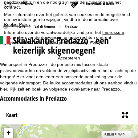
noodzakelijk zijn en die nodig zijn voor de uitvoering van het
Het weer
Last-Minute & Deals
contract.
Meer informatie over het gebruik van cookies en de mogelijkheid
om uw instellingen te wijzigen, vindt u in de informatie over
Cookie-Policy
.
S
Italië
Val di Fiemme
Predazzo
Informatie over de verantwoordelijke vind je in het
Impressum
.
Skivakantie Predazzo - een
Informatie over de doeleinden en jouw rechten omtrent
t
gegevensbescherming vind je onze
Privacy Policy
.
keizerlijk skigenoegen!
a
Accepteren
r
Wintersport in Predazzo - de perfecte mix tussen ideale
pistevoorwaarden en voldoende vrijetijdsactiviteiten met uitzicht op de
t
bergen! Hier vindt een ieder een passende aanbieding voor de
volgende wintersport. De leuke accommodaties uit ons aanbod vindt u
hier. Kijk zelf en boek uw volgende skivakantie naar Predazzo.
p
Accommodaties in Predazzo
a
Kaart
g
i
+
RELIEF MAP