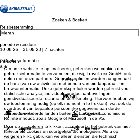
Zoeken & Boeken
Reisbestemming
periode & reisduur
10-08-26 – 31-05-28 | 7 nachten
Cookie-informatie
Personen
alle
Om onze website te optimaliseren, gebruiken we cookies om
gebruiksinformatie te verzamelen, die wij, TravelTrex GmbH, ook
delen met onze partners. Gebruiksprofielen worden aangemaakt
Zoeken
op basis van uw activiteiten met behulp van eindapparaat- en
browserinformatie. Deze gebruiksprofielen worden gebruikt voor
statistische analyse, individuele productaanbevelingen,
Meran
geïndividualiseerde reclame en bereikmeting. Hiervoor hebben wij
uw toestemming nodig (op elk moment in te trekken), wat ook de
overdracht van bepaalde persoonlijke gegevens aan derde
aanbieders in derde landen buiten de Europese Economische
Overzicht
Skigebied
Ruimte inhoudt, zoals Google of Microsoft in de VS.
Door op
accepteren
te klikken, accepteert u het gebruik van niet-
Langlauf
Het weer
functionele cookies en soortgelijke technologieën. Als u op
weigeren
klikt, gebruiken we alleen diensten die technisch