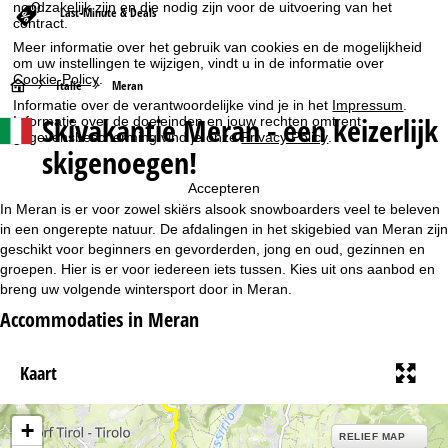
noodzakelijk zijn en die nodig zijn voor de uitvoering van het
Last-Minute & Deals
contract.
Meer informatie over het gebruik van cookies en de mogelijkheid
om uw instellingen te wijzigen, vindt u in de informatie over
Cookie-Policy
.
S
Italië
Meran
Informatie over de verantwoordelijke vind je in het
Impressum
.
Skivakantie Meran - een keizerlijk
Informatie over de doeleinden en jouw rechten omtrent
t
gegevensbescherming vind je onze
Privacy Policy
.
skigenoegen!
a
Accepteren
r
In Meran is er voor zowel skiërs alsook snowboarders veel te beleven
in een ongerepte natuur. De afdalingen in het skigebied van Meran zijn
t
geschikt voor beginners en gevorderden, jong en oud, gezinnen en
groepen. Hier is er voor iedereen iets tussen. Kies uit ons aanbod en
breng uw volgende wintersport door in Meran.
p
Accommodaties in Meran
a
Kaart
g
i
+
RELIEF MAP