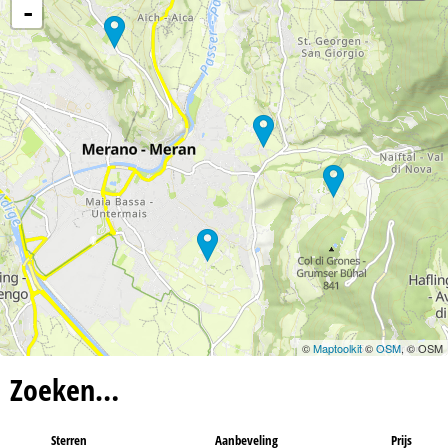
n
-
a
©
Maptoolkit
©
OSM
, © OSM
Zoeken…
Sterren
Aanbeveling
Prijs