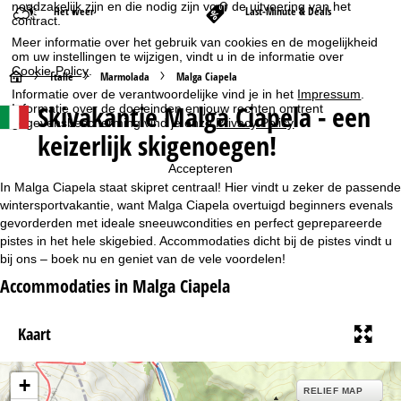
noodzakelijk zijn en die nodig zijn voor de uitvoering van het
Het weer
Last-Minute & Deals
contract.
Meer informatie over het gebruik van cookies en de mogelijkheid
om uw instellingen te wijzigen, vindt u in de informatie over
Cookie-Policy
.
S
Italië
Marmolada
Malga Ciapela
Informatie over de verantwoordelijke vind je in het
Impressum
.
Skivakantie Malga Ciapela - een
Informatie over de doeleinden en jouw rechten omtrent
t
gegevensbescherming vind je onze
Privacy Policy
.
keizerlijk skigenoegen!
a
Accepteren
r
In Malga Ciapela staat skipret centraal! Hier vindt u zeker de passende
wintersportvakantie, want Malga Ciapela overtuigd beginners evenals
t
gevorderden met ideale sneeuwcondities en perfect geprepareerde
pistes in het hele skigebied. Accommodaties dicht bij de pistes vindt u
bij ons – boek nu en geniet van de vele voordelen!
p
Accommodaties in Malga Ciapela
a
Kaart
g
i
+
RELIEF MAP