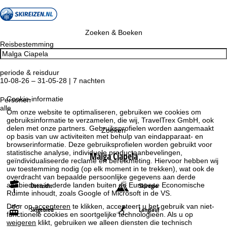
Zoeken & Boeken
Reisbestemming
periode & reisduur
10-08-26 – 31-05-28 | 7 nachten
Cookie-informatie
Personen
alle
Om onze website te optimaliseren, gebruiken we cookies om
gebruiksinformatie te verzamelen, die wij, TravelTrex GmbH, ook
delen met onze partners. Gebruiksprofielen worden aangemaakt
Zoeken
op basis van uw activiteiten met behulp van eindapparaat- en
browserinformatie. Deze gebruiksprofielen worden gebruikt voor
statistische analyse, individuele productaanbevelingen,
Malga Ciapela
geïndividualiseerde reclame en bereikmeting. Hiervoor hebben wij
uw toestemming nodig (op elk moment in te trekken), wat ook de
overdracht van bepaalde persoonlijke gegevens aan derde
aanbieders in derde landen buiten de Europese Economische
Overzicht
Skiregio
Ruimte inhoudt, zoals Google of Microsoft in de VS.
Door op
accepteren
te klikken, accepteert u het gebruik van niet-
Skigebied
Langlauf
functionele cookies en soortgelijke technologieën. Als u op
weigeren
klikt, gebruiken we alleen diensten die technisch