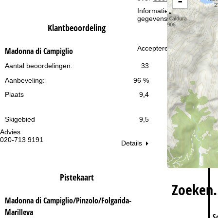
-
i
Informatie over de verantw
gegevensbescherming vin
n
Klantbeoordeling
a
Accepteren
Madonna di Campiglio
Aantal beoordelingen:
33
Aanbeveling:
96 %
Plaats
9,4
Skigebied
9,5
Advies
Op
020-713 9191
ma
Details
vr:
za
Pistekaart
Zoeken
Madonna di Campiglio/Pinzolo/Folgarida-
Marilleva
S