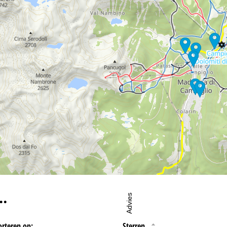
oordelijke vind je in het
Impressum
. Informatie over de doeleinden en
d je onze
Privacy Policy
.
eningstijden
-do:
09:00-17:00
09:00-14:00
-zo:
gesloten
…
Advies
orteren op:
Sterren