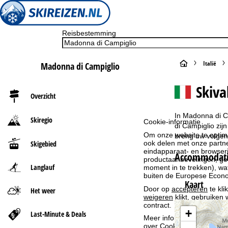
Reisbestemming
S
Italië
Madonna di Campiglio
t
Skiva
Overzicht
a
In Madonna di Ca
Skiregio
Cookie-informatie
r
di Campiglio zij
Om onze website te optima
breng uw volgen
Skigebied
ook delen met onze partne
t
eindapparaat- en browserin
Accommodati
productaanbevelingen, geï
Langlauf
p
moment in te trekken), w
buiten de Europese Econom
Kaart
a
Door op
accepteren
te kli
Het weer
weigeren
klikt, gebruiken 
contract.
g
+
Last-Minute & Deals
Meer informatie over het g
over
Cookie-Policy
.