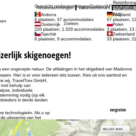
Reisinforma
Overzicht reisbestemmingen
Oostenrijk
Frankrijk
Italië
Reisbestemmingen
Vakantiethema's
Informatie
Reisinforma
FAQ
Andorra
Duitsland
6 plaatsen, 37 accommodaties
57 plaatsen, 
nen
Zoeken
Oostenrijk
Polen
220 plaatsen, 1.029 accommodaties
3 plaatsen, 1
Tsjechië
Zwitserland
6 plaatsen, 9 accommodaties
33 plaatsen, 
zerlijk skigenoegen!
in een ongerepte natuur. De afdalingen in het skigebied van Madonna
epen. Hier is er voor iedereen iets tussen. Kies uit ons aanbod en
ie wij, TravelTrex GmbH,
n met behulp van
lyse, individuele
estemming nodig (op elk
nbieders in derde landen
vergroten
jke technologieën. Als u op
 de uitvoering van het
indt u in de informatie
RELIEF MAP