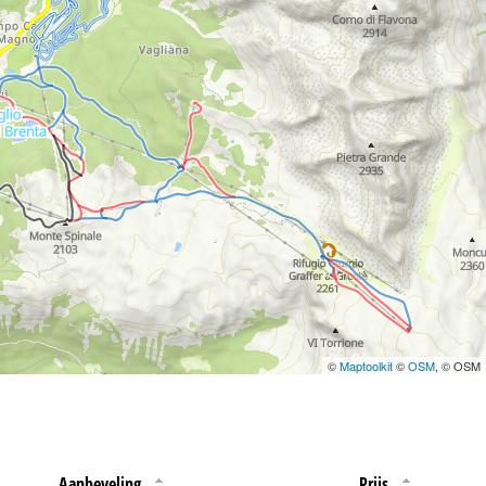
 jouw rechten omtrent
©
Maptoolkit
©
OSM
, © OSM
Aanbeveling
Prijs