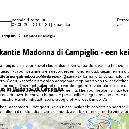
periode & reisduur
Perso
07-08-26 – 31-05-28 | 7 nachten
alle
Campiglio
Madonna di Campiglio
kantie Madonna di Campiglio - een kei
mpiglio is er voor zowel skiërs alsook snowboarders veel te beleven 
n geschikt voor beginners en gevorderden, jong en oud, gezinnen en gro
liseren, gebruiken we cookies om gebruiksinformatie te verzamelen, d
de wintersport door in Madonna di Campiglio.
rs. Gebruiksprofielen worden aangemaakt op basis van uw activiteite
formatie. Deze gebruiksprofielen worden gebruikt voor statistische ana
es in Madonna di Campiglio
ndividualiseerde reclame en bereikmeting. Hiervoor hebben wij uw to
at ook de overdracht van bepaalde persoonlijke gegevens aan derde aa
ische Ruimte inhoudt, zoals Google of Microsoft in de VS.
kken, accepteert u het gebruik van niet-functionele cookies en soortgeli
we alleen diensten die technisch noodzakelijk zijn en die nodig zijn voor
ebruik van cookies en de mogelijkheid om uw instellingen te wijzigen, v