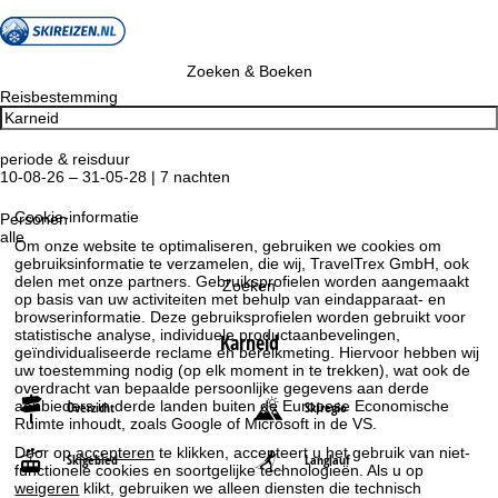
Zoeken & Boeken
Reisbestemming
periode & reisduur
10-08-26 – 31-05-28 | 7 nachten
Cookie-informatie
Personen
alle
Om onze website te optimaliseren, gebruiken we cookies om
gebruiksinformatie te verzamelen, die wij, TravelTrex GmbH, ook
delen met onze partners. Gebruiksprofielen worden aangemaakt
Zoeken
op basis van uw activiteiten met behulp van eindapparaat- en
browserinformatie. Deze gebruiksprofielen worden gebruikt voor
statistische analyse, individuele productaanbevelingen,
Karneid
geïndividualiseerde reclame en bereikmeting. Hiervoor hebben wij
uw toestemming nodig (op elk moment in te trekken), wat ook de
overdracht van bepaalde persoonlijke gegevens aan derde
aanbieders in derde landen buiten de Europese Economische
Overzicht
Skiregio
Ruimte inhoudt, zoals Google of Microsoft in de VS.
Door op
accepteren
te klikken, accepteert u het gebruik van niet-
Skigebied
Langlauf
functionele cookies en soortgelijke technologieën. Als u op
weigeren
klikt, gebruiken we alleen diensten die technisch