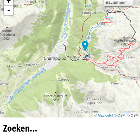
+
n
RELIEF MAP
-
a
©
Maptoolkit
©
OSM
, © OSM
Zoeken…