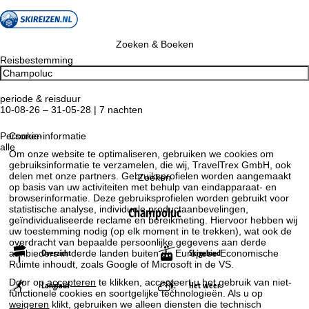
Zoeken & Boeken
Reisbestemming
periode & reisduur
10-08-26 – 31-05-28 | 7 nachten
Personen
Cookie-informatie
alle
Om onze website te optimaliseren, gebruiken we cookies om
gebruiksinformatie te verzamelen, die wij, TravelTrex GmbH, ook
delen met onze partners. Gebruiksprofielen worden aangemaakt
Zoeken
op basis van uw activiteiten met behulp van eindapparaat- en
browserinformatie. Deze gebruiksprofielen worden gebruikt voor
statistische analyse, individuele productaanbevelingen,
Champoluc
geïndividualiseerde reclame en bereikmeting. Hiervoor hebben wij
uw toestemming nodig (op elk moment in te trekken), wat ook de
overdracht van bepaalde persoonlijke gegevens aan derde
Overzicht
Skigebied
aanbieders in derde landen buiten de Europese Economische
Ruimte inhoudt, zoals Google of Microsoft in de VS.
Door op
accepteren
te klikken, accepteert u het gebruik van niet-
Langlauf
Het weer
functionele cookies en soortgelijke technologieën. Als u op
weigeren
klikt, gebruiken we alleen diensten die technisch