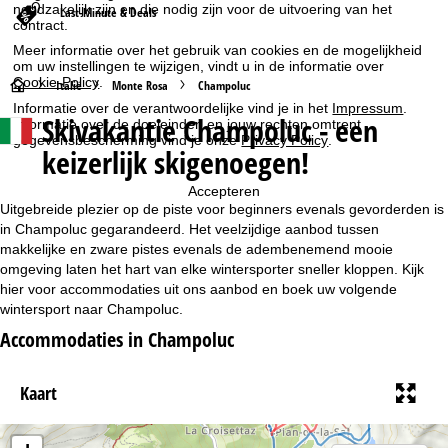
noodzakelijk zijn en die nodig zijn voor de uitvoering van het
Last-Minute & Deals
contract.
Meer informatie over het gebruik van cookies en de mogelijkheid
om uw instellingen te wijzigen, vindt u in de informatie over
Cookie-Policy
.
S
Italië
Monte Rosa
Champoluc
Informatie over de verantwoordelijke vind je in het
Impressum
.
Skivakantie Champoluc - een
Informatie over de doeleinden en jouw rechten omtrent
t
gegevensbescherming vind je onze
Privacy Policy
.
keizerlijk skigenoegen!
a
Accepteren
r
Uitgebreide plezier op de piste voor beginners evenals gevorderden is
in Champoluc gegarandeerd. Het veelzijdige aanbod tussen
t
makkelijke en zware pistes evenals de adembenemend mooie
omgeving laten het hart van elke wintersporter sneller kloppen. Kijk
hier voor accommodaties uit ons aanbod en boek uw volgende
p
wintersport naar Champoluc.
a
Accommodaties in Champoluc
g
Kaart
i