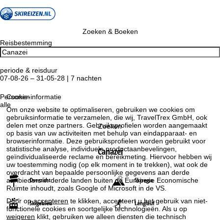
Zoeken & Boeken
Reisbestemming
periode & reisduur
07-08-26 – 31-05-28 | 7 nachten
Personen
Cookie-informatie
alle
Om onze website te optimaliseren, gebruiken we cookies om
gebruiksinformatie te verzamelen, die wij, TravelTrex GmbH, ook
delen met onze partners. Gebruiksprofielen worden aangemaakt
Zoeken
op basis van uw activiteiten met behulp van eindapparaat- en
browserinformatie. Deze gebruiksprofielen worden gebruikt voor
statistische analyse, individuele productaanbevelingen,
Canazei
geïndividualiseerde reclame en bereikmeting. Hiervoor hebben wij
uw toestemming nodig (op elk moment in te trekken), wat ook de
overdracht van bepaalde persoonlijke gegevens aan derde
Overzicht
Skiregio
aanbieders in derde landen buiten de Europese Economische
Ruimte inhoudt, zoals Google of Microsoft in de VS.
Door op
accepteren
te klikken, accepteert u het gebruik van niet-
Skigebied
Langlauf
functionele cookies en soortgelijke technologieën. Als u op
weigeren
klikt, gebruiken we alleen diensten die technisch