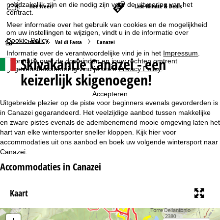
noodzakelijk zijn en die nodig zijn voor de uitvoering van het
Het weer
Last-Minute & Deals
contract.
Meer informatie over het gebruik van cookies en de mogelijkheid
om uw instellingen te wijzigen, vindt u in de informatie over
Cookie-Policy
.
S
Italië
Val di Fassa
Canazei
Informatie over de verantwoordelijke vind je in het
Impressum
.
Skivakantie Canazei - een
Informatie over de doeleinden en jouw rechten omtrent
t
gegevensbescherming vind je onze
Privacy Policy
.
keizerlijk skigenoegen!
a
Accepteren
r
Uitgebreide plezier op de piste voor beginners evenals gevorderden is
in Canazei gegarandeerd. Het veelzijdige aanbod tussen makkelijke
t
en zware pistes evenals de adembenemend mooie omgeving laten het
hart van elke wintersporter sneller kloppen. Kijk hier voor
accommodaties uit ons aanbod en boek uw volgende wintersport naar
p
Canazei.
a
Accommodaties in Canazei
g
Kaart
i