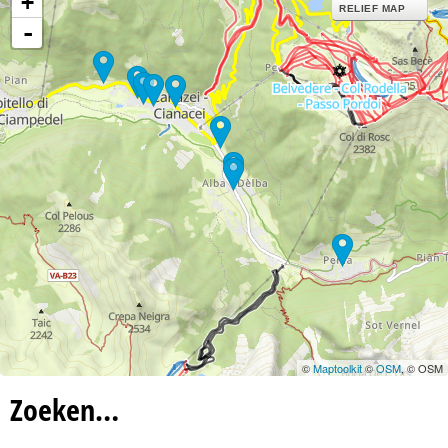
+
n
RELIEF MAP
-
a
©
Maptoolkit
©
OSM
, © OSM
Zoeken…