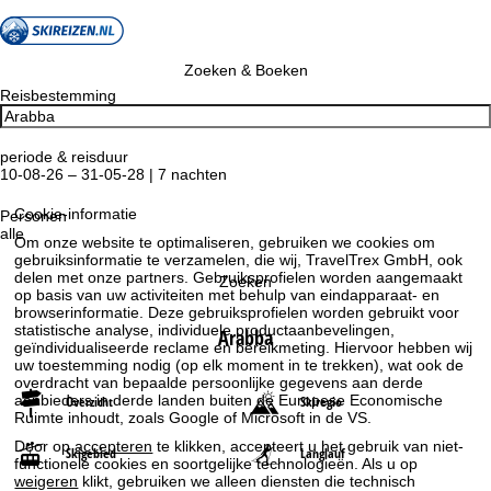
Zoeken & Boeken
Reisbestemming
periode & reisduur
10-08-26 – 31-05-28 | 7 nachten
Cookie-informatie
Personen
alle
Om onze website te optimaliseren, gebruiken we cookies om
gebruiksinformatie te verzamelen, die wij, TravelTrex GmbH, ook
delen met onze partners. Gebruiksprofielen worden aangemaakt
Zoeken
op basis van uw activiteiten met behulp van eindapparaat- en
browserinformatie. Deze gebruiksprofielen worden gebruikt voor
statistische analyse, individuele productaanbevelingen,
Arabba
geïndividualiseerde reclame en bereikmeting. Hiervoor hebben wij
uw toestemming nodig (op elk moment in te trekken), wat ook de
overdracht van bepaalde persoonlijke gegevens aan derde
aanbieders in derde landen buiten de Europese Economische
Overzicht
Skiregio
Ruimte inhoudt, zoals Google of Microsoft in de VS.
Door op
accepteren
te klikken, accepteert u het gebruik van niet-
Skigebied
Langlauf
functionele cookies en soortgelijke technologieën. Als u op
weigeren
klikt, gebruiken we alleen diensten die technisch