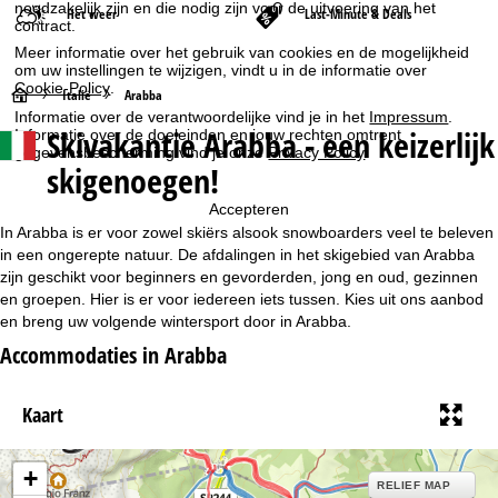
noodzakelijk zijn en die nodig zijn voor de uitvoering van het
Het weer
Last-Minute & Deals
contract.
Meer informatie over het gebruik van cookies en de mogelijkheid
om uw instellingen te wijzigen, vindt u in de informatie over
Cookie-Policy
.
S
Italië
Arabba
Informatie over de verantwoordelijke vind je in het
Impressum
.
Skivakantie Arabba - een keizerlijk
Informatie over de doeleinden en jouw rechten omtrent
t
gegevensbescherming vind je onze
Privacy Policy
.
skigenoegen!
a
Accepteren
r
In Arabba is er voor zowel skiërs alsook snowboarders veel te beleven
in een ongerepte natuur. De afdalingen in het skigebied van Arabba
t
zijn geschikt voor beginners en gevorderden, jong en oud, gezinnen
en groepen. Hier is er voor iedereen iets tussen. Kies uit ons aanbod
en breng uw volgende wintersport door in Arabba.
p
Accommodaties in Arabba
a
Kaart
g
i
+
RELIEF MAP