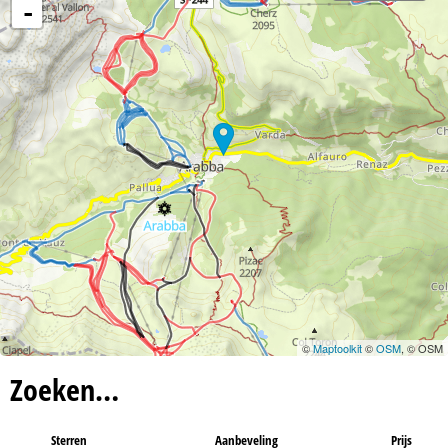
n
-
a
©
Maptoolkit
©
OSM
, © OSM
Zoeken…
Sterren
Aanbeveling
Prijs