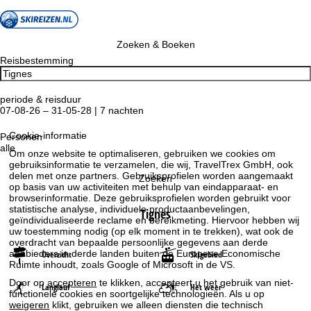
Zoeken & Boeken
Reisbestemming
periode & reisduur
07-08-26 – 31-05-28 | 7 nachten
Cookie-informatie
Personen
alle
Om onze website te optimaliseren, gebruiken we cookies om
gebruiksinformatie te verzamelen, die wij, TravelTrex GmbH, ook
delen met onze partners. Gebruiksprofielen worden aangemaakt
Zoeken
op basis van uw activiteiten met behulp van eindapparaat- en
browserinformatie. Deze gebruiksprofielen worden gebruikt voor
statistische analyse, individuele productaanbevelingen,
Tignes
geïndividualiseerde reclame en bereikmeting. Hiervoor hebben wij
uw toestemming nodig (op elk moment in te trekken), wat ook de
overdracht van bepaalde persoonlijke gegevens aan derde
aanbieders in derde landen buiten de Europese Economische
Overzicht
Skigebied
Ruimte inhoudt, zoals Google of Microsoft in de VS.
Door op
accepteren
te klikken, accepteert u het gebruik van niet-
Langlauf
Het weer
functionele cookies en soortgelijke technologieën. Als u op
weigeren
klikt, gebruiken we alleen diensten die technisch