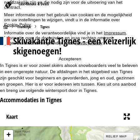
noodzakelijk zijn en die nodig zijn voor de uitvoering van het
Last-Minute & Deals
contract.
Meer informatie over het gebruik van cookies en de mogelijkheid
om uw instellingen te wijzigen, vindt u in de informatie over
Cookie-Policy
.
S
Frankrijk
Tignes
Informatie over de verantwoordelijke vind je in het
Impressum
.
Skivakantie Tignes - een keizerlijk
Informatie over de doeleinden en jouw rechten omtrent
t
gegevensbescherming vind je onze
Privacy Policy
.
skigenoegen!
a
Accepteren
r
In Tignes is er voor zowel skiërs alsook snowboarders veel te beleven
in een ongerepte natuur. De afdalingen in het skigebied van Tignes
t
zijn geschikt voor beginners en gevorderden, jong en oud, gezinnen
en groepen. Hier is er voor iedereen iets tussen. Kies uit ons aanbod
en breng uw volgende wintersport door in Tignes.
p
Accommodaties in Tignes
a
Kaart
g
i
+
RELIEF MAP