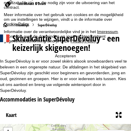
noodzakelijk zijn en die nodig zijn voor de uitvoering van het
Last-Minute & Deals
contract.
Meer informatie over het gebruik van cookies en de mogelijkheid
om uw instellingen te wijzigen, vindt u in de informatie over
Cookie-Policy
.
S
Frankrijk
SuperDévoluy
Informatie over de verantwoordelijke vind je in het
Impressum
.
Skivakantie SuperDévoluy - een
Informatie over de doeleinden en jouw rechten omtrent
t
gegevensbescherming vind je onze
Privacy Policy
.
keizerlijk skigenoegen!
a
Accepteren
r
In SuperDévoluy is er voor zowel skiërs alsook snowboarders veel te
beleven in een ongerepte natuur. De afdalingen in het skigebied van
t
SuperDévoluy zijn geschikt voor beginners en gevorderden, jong en
oud, gezinnen en groepen. Hier is er voor iedereen iets tussen. Kies
uit ons aanbod en breng uw volgende wintersport door in
p
SuperDévoluy.
a
Accommodaties in SuperDévoluy
g
Kaart
i