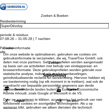
Zoeken & Boeken
Reisbestemming
periode & reisduur
07-08-26 – 31-05-28 | 7 nachten
Personen
Cookie-informatie
alle
Om onze website te optimaliseren, gebruiken we cookies om
gebruiksinformatie te verzamelen, die wij, TravelTrex GmbH, ook
delen met onze partners. Gebruiksprofielen worden aangemaakt
Zoeken
op basis van uw activiteiten met behulp van eindapparaat- en
browserinformatie. Deze gebruiksprofielen worden gebruikt voor
statistische analyse, individuele productaanbevelingen,
SuperDévoluy
geïndividualiseerde reclame en bereikmeting. Hiervoor hebben wij
uw toestemming nodig (op elk moment in te trekken), wat ook de
overdracht van bepaalde persoonlijke gegevens aan derde
Overzicht
Skigebied
aanbieders in derde landen buiten de Europese Economische
Ruimte inhoudt, zoals Google of Microsoft in de VS.
Door op
accepteren
te klikken, accepteert u het gebruik van niet-
Langlauf
Het weer
functionele cookies en soortgelijke technologieën. Als u op
weigeren
klikt, gebruiken we alleen diensten die technisch