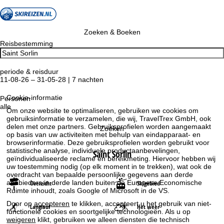
Zoeken & Boeken
Reisbestemming
periode & reisduur
11-08-26 – 31-05-28 | 7 nachten
Cookie-informatie
Personen
alle
Om onze website te optimaliseren, gebruiken we cookies om
gebruiksinformatie te verzamelen, die wij, TravelTrex GmbH, ook
delen met onze partners. Gebruiksprofielen worden aangemaakt
Zoeken
op basis van uw activiteiten met behulp van eindapparaat- en
browserinformatie. Deze gebruiksprofielen worden gebruikt voor
statistische analyse, individuele productaanbevelingen,
Saint Sorlin
geïndividualiseerde reclame en bereikmeting. Hiervoor hebben wij
uw toestemming nodig (op elk moment in te trekken), wat ook de
overdracht van bepaalde persoonlijke gegevens aan derde
aanbieders in derde landen buiten de Europese Economische
Overzicht
Skigebied
Ruimte inhoudt, zoals Google of Microsoft in de VS.
Door op
accepteren
te klikken, accepteert u het gebruik van niet-
Langlauf
Het weer
functionele cookies en soortgelijke technologieën. Als u op
weigeren
klikt, gebruiken we alleen diensten die technisch