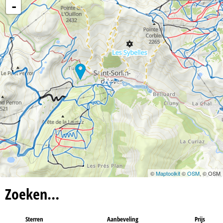
n
-
a
13
©
Maptoolkit
©
OSM
, © OSM
Zoeken…
Sterren
Aanbeveling
Prijs