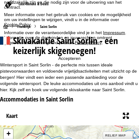
noodzakelijk zijn en die nodig zijn voor de uitvoering van het
Last-Minute & Deals
contract.
Meer informatie over het gebruik van cookies en de mogelijkheid
om uw instellingen te wijzigen, vindt u in de informatie over
Cookie-Policy
.
S
Frankrijk
Saint Sorlin
Informatie over de verantwoordelijke vind je in het
Impressum
.
Skivakantie Saint Sorlin - een
Informatie over de doeleinden en jouw rechten omtrent
t
gegevensbescherming vind je onze
Privacy Policy
.
keizerlijk skigenoegen!
a
Accepteren
r
Wintersport in Saint Sorlin - de perfecte mix tussen ideale
pistevoorwaarden en voldoende vrijetijdsactiviteiten met uitzicht op de
t
bergen! Hier vindt een ieder een passende aanbieding voor de
volgende wintersport. De leuke accommodaties uit ons aanbod vindt u
hier. Kijk zelf en boek uw volgende skivakantie naar Saint Sorlin.
p
Accommodaties in Saint Sorlin
a
Kaart
g
i
+
RELIEF MAP