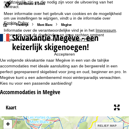
noodzakelijk zijn en die nodig zijn voor de uitvoering van het
Last-Minute & Deals
contract.
Meer informatie over het gebruik van cookies en de mogelijkheid
om uw instellingen te wijzigen, vindt u in de informatie over
Cookie-Policy
.
S
Frankrijk
Mont Blanc
Megève
Informatie over de verantwoordelijke vind je in het
Impressum
.
Skivakantie Megève - een
Informatie over de doeleinden en jouw rechten omtrent
t
gegevensbescherming vind je onze
Privacy Policy
.
keizerlijk skigenoegen!
a
Accepteren
r
Uw volgende skivakantie naar Megève in een van de talrijke
accommodaties met ideale aansluiting aan de bergwereld in een
t
perfect geprepareerd skigebied voor jong en oud, beginner en pro. In
Megève kunt u een adembenemd mooi winterparadijs verwachten.
Kies nu voor een passende aanbieding!
p
Accommodaties in Megève
a
Kaart
g
i
+
RELIEF MAP