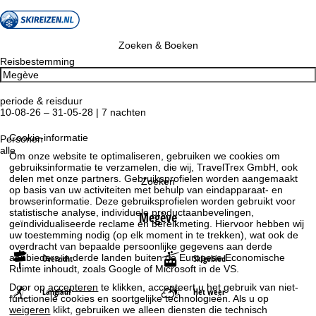
Zoeken & Boeken
Reisbestemming
periode & reisduur
10-08-26 – 31-05-28 | 7 nachten
Cookie-informatie
Personen
alle
Om onze website te optimaliseren, gebruiken we cookies om
gebruiksinformatie te verzamelen, die wij, TravelTrex GmbH, ook
delen met onze partners. Gebruiksprofielen worden aangemaakt
Zoeken
op basis van uw activiteiten met behulp van eindapparaat- en
browserinformatie. Deze gebruiksprofielen worden gebruikt voor
statistische analyse, individuele productaanbevelingen,
Megève
geïndividualiseerde reclame en bereikmeting. Hiervoor hebben wij
uw toestemming nodig (op elk moment in te trekken), wat ook de
overdracht van bepaalde persoonlijke gegevens aan derde
aanbieders in derde landen buiten de Europese Economische
Overzicht
Skigebied
Ruimte inhoudt, zoals Google of Microsoft in de VS.
Door op
accepteren
te klikken, accepteert u het gebruik van niet-
Langlauf
Het weer
functionele cookies en soortgelijke technologieën. Als u op
weigeren
klikt, gebruiken we alleen diensten die technisch