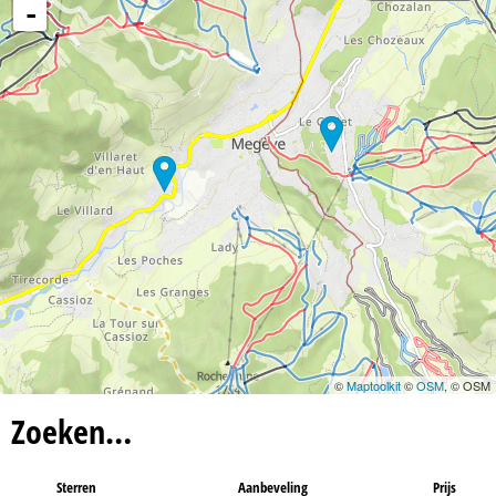
n
-
a
©
Maptoolkit
©
OSM
, © OSM
Zoeken…
Sterren
Aanbeveling
Prijs