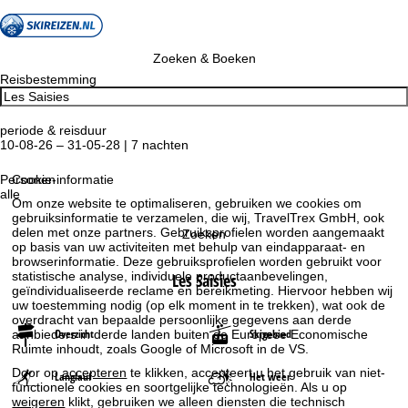
Zoeken & Boeken
Reisbestemming
periode & reisduur
10-08-26 – 31-05-28 | 7 nachten
Personen
Cookie-informatie
alle
Om onze website te optimaliseren, gebruiken we cookies om
gebruiksinformatie te verzamelen, die wij, TravelTrex GmbH, ook
delen met onze partners. Gebruiksprofielen worden aangemaakt
Zoeken
op basis van uw activiteiten met behulp van eindapparaat- en
browserinformatie. Deze gebruiksprofielen worden gebruikt voor
statistische analyse, individuele productaanbevelingen,
Les Saisies
geïndividualiseerde reclame en bereikmeting. Hiervoor hebben wij
uw toestemming nodig (op elk moment in te trekken), wat ook de
overdracht van bepaalde persoonlijke gegevens aan derde
Overzicht
Skigebied
aanbieders in derde landen buiten de Europese Economische
Ruimte inhoudt, zoals Google of Microsoft in de VS.
Door op
accepteren
te klikken, accepteert u het gebruik van niet-
Langlauf
Het weer
functionele cookies en soortgelijke technologieën. Als u op
weigeren
klikt, gebruiken we alleen diensten die technisch