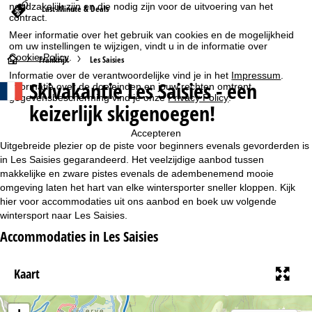
noodzakelijk zijn en die nodig zijn voor de uitvoering van het
Last-Minute & Deals
contract.
Meer informatie over het gebruik van cookies en de mogelijkheid
om uw instellingen te wijzigen, vindt u in de informatie over
Cookie-Policy
.
S
Frankrijk
Les Saisies
Informatie over de verantwoordelijke vind je in het
Impressum
.
Skivakantie Les Saisies - een
Informatie over de doeleinden en jouw rechten omtrent
t
gegevensbescherming vind je onze
Privacy Policy
.
keizerlijk skigenoegen!
a
Accepteren
r
Uitgebreide plezier op de piste voor beginners evenals gevorderden is
in Les Saisies gegarandeerd. Het veelzijdige aanbod tussen
t
makkelijke en zware pistes evenals de adembenemend mooie
omgeving laten het hart van elke wintersporter sneller kloppen. Kijk
hier voor accommodaties uit ons aanbod en boek uw volgende
p
wintersport naar Les Saisies.
a
Accommodaties in Les Saisies
g
Kaart
i