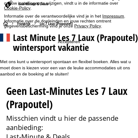
om uw instellingen te wijzigen, vindt u in de informatie over
Last-Minute & Deals
Cookie-Policy
.
Informatie over de verantwoordelijke vind je in het
Impressum
.
Informatie over de doeleinden en jouw rechten omtrent
S
Frankrijk
Les 7 Laux (Prapoutel)
gegevensbescherming vind je onze
Privacy Policy
.
Last Minute Les 7 Laux (Prapoutel)
t
Accepteren
wintersport vakantie
a
r
Met ons kunt u wintersport spontaan en flexibel boeken. Alles wat u
moet doen is kiezen voor een van de leuke accommodaties uit ons
t
aanbod en de boeking af te sluiten!
Geen Last-Minutes Les 7 Laux
p
a
(Prapoutel)
g
Misschien vindt u hier de passende
i
aanbieding:
Last-Minute & Deals
n