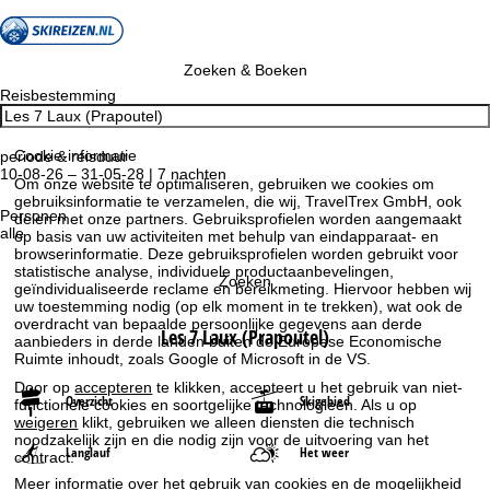
Zoeken & Boeken
Reisbestemming
Cookie-informatie
periode & reisduur
10-08-26 – 31-05-28 | 7 nachten
Om onze website te optimaliseren, gebruiken we cookies om
gebruiksinformatie te verzamelen, die wij, TravelTrex GmbH, ook
Personen
delen met onze partners. Gebruiksprofielen worden aangemaakt
alle
op basis van uw activiteiten met behulp van eindapparaat- en
browserinformatie. Deze gebruiksprofielen worden gebruikt voor
statistische analyse, individuele productaanbevelingen,
Zoeken
geïndividualiseerde reclame en bereikmeting. Hiervoor hebben wij
uw toestemming nodig (op elk moment in te trekken), wat ook de
overdracht van bepaalde persoonlijke gegevens aan derde
Les 7 Laux (Prapoutel)
aanbieders in derde landen buiten de Europese Economische
Ruimte inhoudt, zoals Google of Microsoft in de VS.
Door op
accepteren
te klikken, accepteert u het gebruik van niet-
Overzicht
Skigebied
functionele cookies en soortgelijke technologieën. Als u op
weigeren
klikt, gebruiken we alleen diensten die technisch
noodzakelijk zijn en die nodig zijn voor de uitvoering van het
Langlauf
Het weer
contract.
Meer informatie over het gebruik van cookies en de mogelijkheid