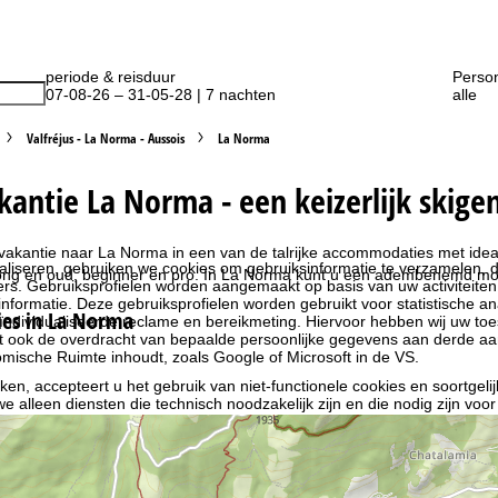
periode & reisduur
Perso
07-08-26 – 31-05-28 | 7 nachten
alle
Valfréjus - La Norma - Aussois
La Norma
kantie La Norma - een keizerlijk skig
vakantie naar La Norma in een van de talrijke accommodaties met idea
liseren, gebruiken we cookies om gebruiksinformatie te verzamelen, d
jong en oud, beginner en pro. In La Norma kunt u een adembenemd moo
rs. Gebruiksprofielen worden aangemaakt op basis van uw activiteite
formatie. Deze gebruiksprofielen worden gebruikt voor statistische ana
es in La Norma
ndividualiseerde reclame en bereikmeting. Hiervoor hebben wij uw to
at ook de overdracht van bepaalde persoonlijke gegevens aan derde aa
ische Ruimte inhoudt, zoals Google of Microsoft in de VS.
kken, accepteert u het gebruik van niet-functionele cookies en soortgeli
we alleen diensten die technisch noodzakelijk zijn en die nodig zijn voor
ebruik van cookies en de mogelijkheid om uw instellingen te wijzigen, v
oordelijke vind je in het
Impressum
. Informatie over de doeleinden en