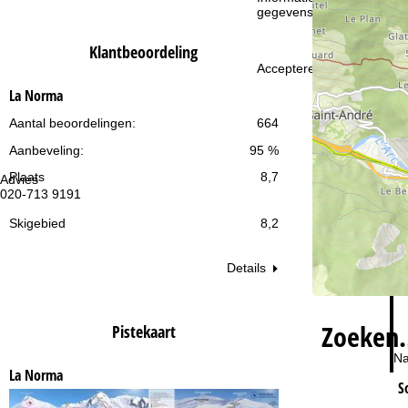
i
gegevensbescherming vin
n
Klantbeoordeling
Accepteren
a
La Norma
Aantal beoordelingen:
664
Aanbeveling:
95 %
Plaats
8,7
Advies
Op
020-713 9191
ma
vr:
za
Skigebied
8,2
Details
Zoeken
Pistekaart
Na
La Norma
S