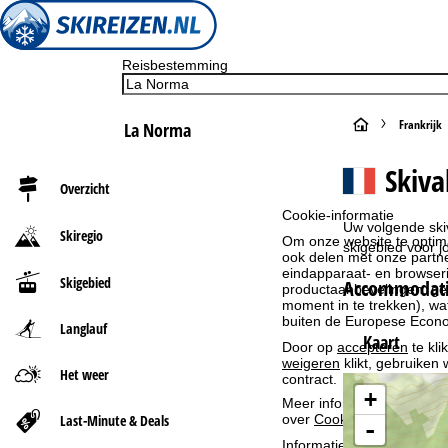
Reisbestemming
S
Frankrijk
La Norma
t
Skiva
Overzicht
a
Cookie-informatie
Uw volgende ski
Skiregio
Om onze website te optima
r
skigebied voor 
ook delen met onze partne
eindapparaat- en browserin
Skigebied
Accommodati
t
productaanbevelingen, geï
moment in te trekken), w
buiten de Europese Econom
Langlauf
p
Kaart
Door op
accepteren
te kli
weigeren
klikt, gebruiken 
a
Het weer
contract.
+
Meer informatie over het g
g
Last-Minute & Deals
over
Cookie-Policy
.
-
Informatie over de verantw