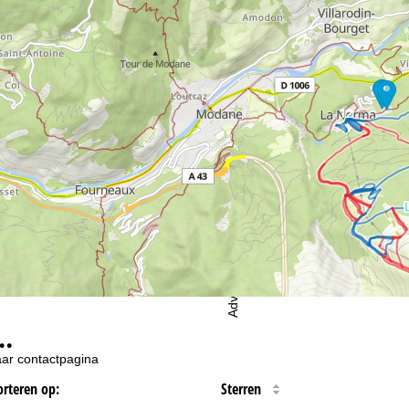
d je onze
Privacy Policy
.
12
eningstijden
-do:
09:00-17:00
09:00-14:00
-zo:
gesloten
Advies
…
ar contactpagina
orteren op:
Sterren