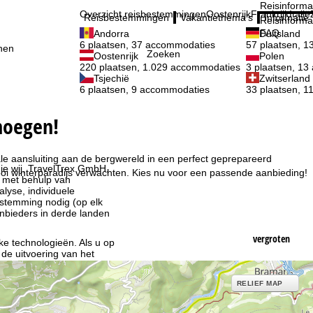
Reisinforma
Overzicht reisbestemmingen
Oostenrijk
Frankrijk
Italië
Reisbestemmingen
Vakantiethema's
Informatie
Reisinforma
FAQ
Andorra
Duitsland
6 plaatsen, 37 accommodaties
57 plaatsen, 
nen
Zoeken
Oostenrijk
Polen
220 plaatsen, 1.029 accommodaties
3 plaatsen, 1
Tsjechië
Zwitserland
6 plaatsen, 9 accommodaties
33 plaatsen, 
enoegen!
le aansluiting aan de bergwereld in een perfect geprepareerd
ie wij, TravelTrex GmbH,
i winterparadijs verwachten. Kies nu voor een passende aanbieding!
n met behulp van
lyse, individuele
estemming nodig (op elk
nbieders in derde landen
vergroten
jke technologieën. Als u op
 de uitvoering van het
indt u in de informatie
RELIEF MAP
 jouw rechten omtrent