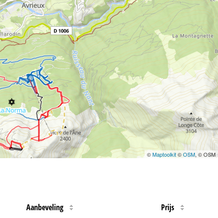
©
Maptoolkit
©
OSM
, © OSM
Aanbeveling
Prijs