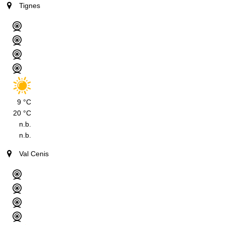
Tignes
9 °C
20 °C
n.b.
n.b.
Val Cenis