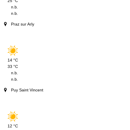
25 °C
n.b.
n.b.
Praz sur Arly
14 °C
33 °C
n.b.
n.b.
Puy Saint Vincent
12 °C