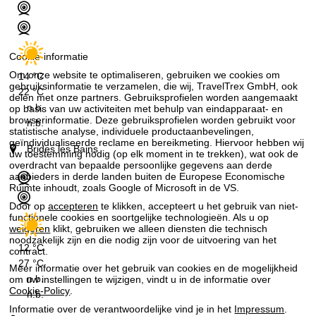
Cookie-informatie
Om onze website te optimaliseren, gebruiken we cookies om
14 °C
gebruiksinformatie te verzamelen, die wij, TravelTrex GmbH, ook
22 °C
delen met onze partners. Gebruiksprofielen worden aangemaakt
n.b.
op basis van uw activiteiten met behulp van eindapparaat- en
browserinformatie. Deze gebruiksprofielen worden gebruikt voor
n.b.
statistische analyse, individuele productaanbevelingen,
geïndividualiseerde reclame en bereikmeting. Hiervoor hebben wij
Brides les Bains
uw toestemming nodig (op elk moment in te trekken), wat ook de
overdracht van bepaalde persoonlijke gegevens aan derde
aanbieders in derde landen buiten de Europese Economische
Ruimte inhoudt, zoals Google of Microsoft in de VS.
Door op
accepteren
te klikken, accepteert u het gebruik van niet-
functionele cookies en soortgelijke technologieën. Als u op
weigeren
klikt, gebruiken we alleen diensten die technisch
noodzakelijk zijn en die nodig zijn voor de uitvoering van het
12 °C
contract.
27 °C
Meer informatie over het gebruik van cookies en de mogelijkheid
n.b.
om uw instellingen te wijzigen, vindt u in de informatie over
Cookie-Policy
.
n.b.
Informatie over de verantwoordelijke vind je in het
Impressum
.