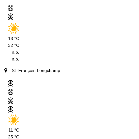
13 °C
32 °C
n.b.
n.b.
St. François-Longchamp
11 °C
25 °C