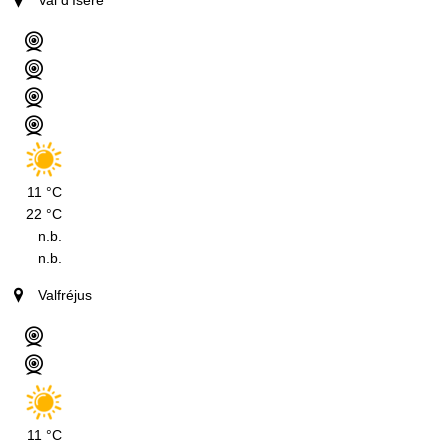
11 °C
22 °C
n.b.
n.b.
Valfréjus
11 °C