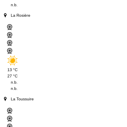
n.b.
La Rosière
13 °C
27 °C
n.b.
n.b.
La Toussuire