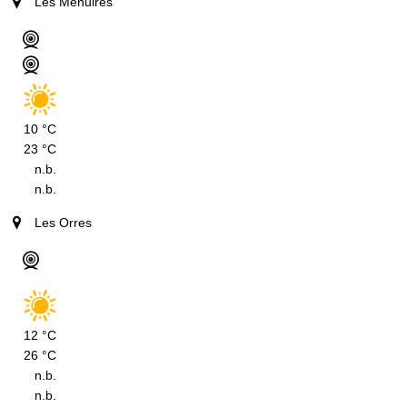
Les Menuires
10 °C
23 °C
n.b.
n.b.
Les Orres
12 °C
26 °C
n.b.
n.b.