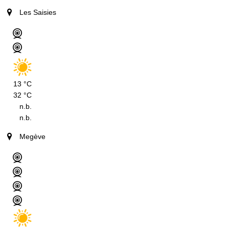
Les Saisies
13 °C
32 °C
n.b.
n.b.
Megève