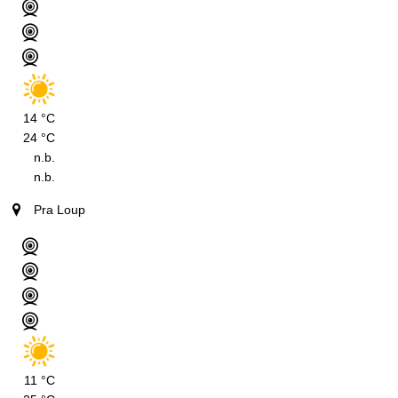
14 °C
24 °C
n.b.
n.b.
Pra Loup
11 °C