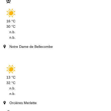
16 °C
30 °C
n.b.
n.b.
Notre Dame de Bellecombe
13 °C
32 °C
n.b.
n.b.
Orcières Merlette