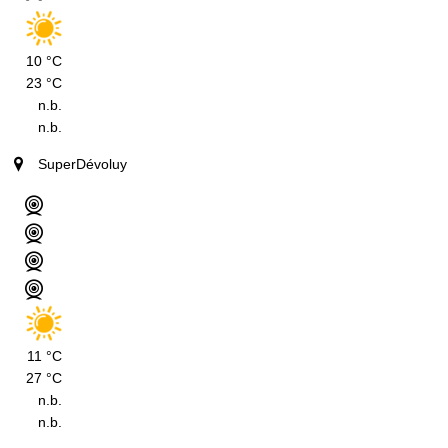
10 °C
23 °C
n.b.
n.b.
SuperDévoluy
11 °C
27 °C
n.b.
n.b.