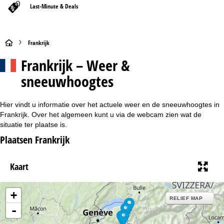
Last-Minute & Deals
S
Frankrijk
Frankrijk – Weer &
t
sneeuwhoogtes
a
r
Hier vindt u informatie over het actuele weer en de sneeuwhoogtes in
Frankrijk. Over het algemeen kunt u via de webcam zien wat de
t
situatie ter plaatse is.
Plaatsen Frankrijk
p
Kaart
a
g
+
RELIEF MAP
i
-