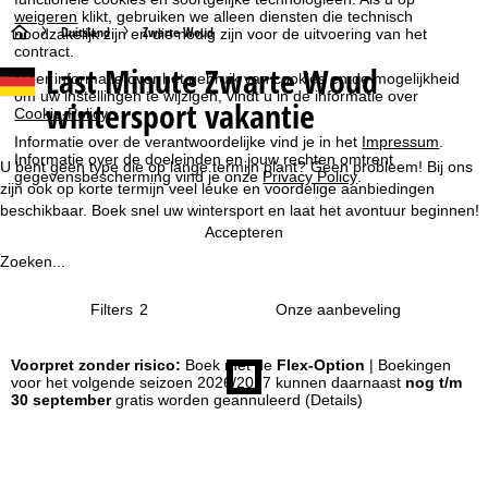
weigeren
klikt, gebruiken we alleen diensten die technisch
S
Duitsland
Zwarte Woud
noodzakelijk zijn en die nodig zijn voor de uitvoering van het
contract.
Last Minute Zwarte Woud
t
Meer informatie over het gebruik van cookies en de mogelijkheid
om uw instellingen te wijzigen, vindt u in de informatie over
wintersport vakantie
Cookie-Policy
.
a
Informatie over de verantwoordelijke vind je in het
Impressum
.
Informatie over de doeleinden en jouw rechten omtrent
r
U bent geen type die op lange termijn plant? Geen probleem! Bij ons
gegevensbescherming vind je onze
Privacy Policy
.
zijn ook op korte termijn veel leuke en voordelige aanbiedingen
t
beschikbaar. Boek snel uw wintersport en laat het avontuur beginnen!
Accepteren
p
Zoeken...
a
Filters
2
g
Voorpret zonder risico:
Boek met de
Flex-Option
| Boekingen
voor het volgende seizoen 2026/2027 kunnen daarnaast
nog t/m
i
30 september
gratis worden geannuleerd
(Details)
n
a