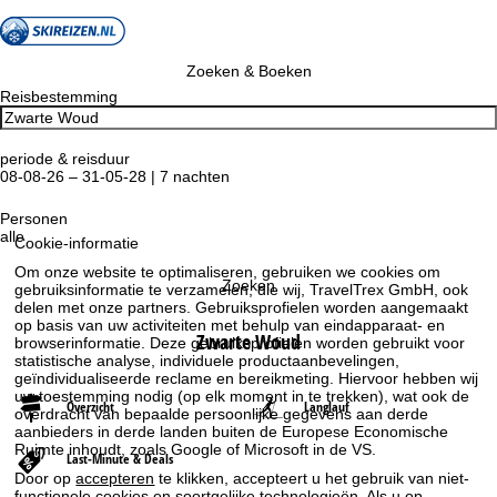
Zoeken & Boeken
Reisbestemming
periode & reisduur
08-08-26 – 31-05-28 | 7 nachten
Personen
alle
Cookie-informatie
Om onze website te optimaliseren, gebruiken we cookies om
Zoeken
gebruiksinformatie te verzamelen, die wij, TravelTrex GmbH, ook
delen met onze partners. Gebruiksprofielen worden aangemaakt
op basis van uw activiteiten met behulp van eindapparaat- en
Zwarte Woud
browserinformatie. Deze gebruiksprofielen worden gebruikt voor
statistische analyse, individuele productaanbevelingen,
geïndividualiseerde reclame en bereikmeting. Hiervoor hebben wij
uw toestemming nodig (op elk moment in te trekken), wat ook de
Overzicht
Langlauf
overdracht van bepaalde persoonlijke gegevens aan derde
aanbieders in derde landen buiten de Europese Economische
Ruimte inhoudt, zoals Google of Microsoft in de VS.
Last-Minute & Deals
Door op
accepteren
te klikken, accepteert u het gebruik van niet-
functionele cookies en soortgelijke technologieën. Als u op