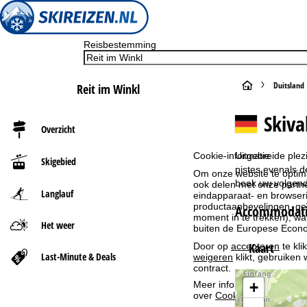
Reisbestemming
S
Duitsland
Reit im Winkl
t
Skiva
Overzicht
a
Cookie-informatie
Uitgebreide plez
Skigebied
r
pistes evenals 
Om onze website te optima
boek uw volgende
ook delen met onze partne
Langlauf
eindapparaat- en browserin
t
productaanbevelingen, geï
Accommodatie
moment in te trekken), w
Het weer
p
buiten de Europese Econom
Kaart
Door op
accepteren
te kli
a
Last-Minute & Deals
weigeren
klikt, gebruiken 
contract.
g
Meer informatie over het g
+
over
Cookie-Policy
.