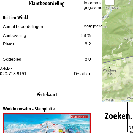
-
i
Klantbeoordeling
Informatie over de verantw
gegevensbescherming vin
n
Reit im Winkl
a
Accepteren
Aantal beoordelingen:
9
Aanbeveling:
88 %
Plaats
8,2
Skigebied
8,0
Advies
Op
Details
020-713 9191
ma
vr:
za
Pistekaart
Winklmoosalm - Steinplatte
Zoeken
Na
S