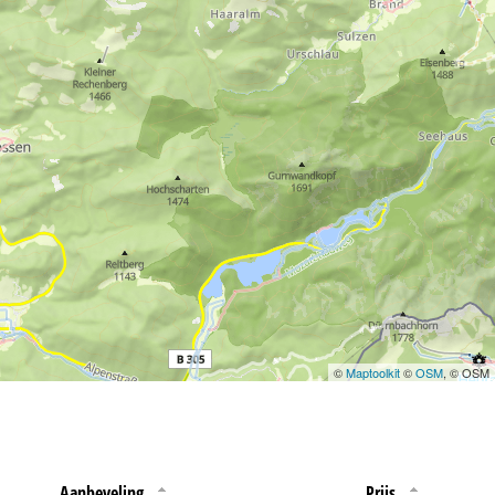
 jouw rechten omtrent
©
Maptoolkit
©
OSM
, © OSM
Aanbeveling
Prijs