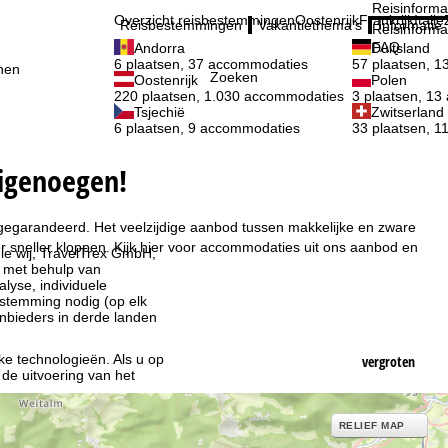
Reisinforma
Overzicht reisbestemmingen
Oostenrijk
Frankrijk
Italië
Reisbestemmingen
Vakantiethema's
Informatie
Reisinforma
FAQ
Andorra
Duitsland
6 plaatsen, 37 accommodaties
57 plaatsen, 
nen
Zoeken
Oostenrijk
Polen
220 plaatsen, 1.030 accommodaties
3 plaatsen, 1
Tsjechië
Zwitserland
6 plaatsen, 9 accommodaties
33 plaatsen, 
kigenoegen!
l gegarandeerd. Het veelzijdige aanbod tussen makkelijke en zware
 sneller kloppen. Kijk hier voor accommodaties uit ons aanbod en
ie wij, TravelTrex GmbH,
n met behulp van
lyse, individuele
estemming nodig (op elk
nbieders in derde landen
jke technologieën. Als u op
vergroten
 de uitvoering van het
indt u in de informatie
RELIEF MAP