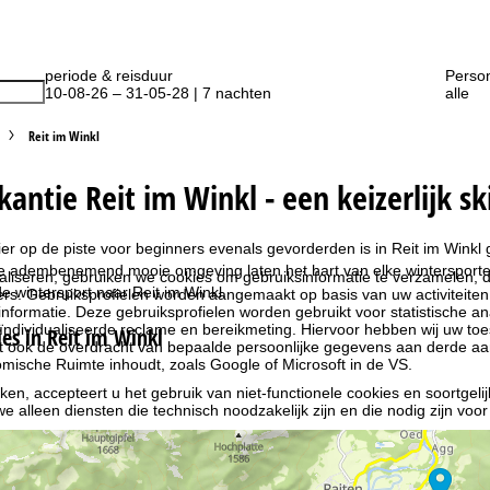
periode & reisduur
Perso
10-08-26 – 31-05-28 | 7 nachten
alle
Reit im Winkl
kantie Reit im Winkl - een keizerlijk s
ier op de piste voor beginners evenals gevorderden is in Reit im Wink
de adembenemend mooie omgeving laten het hart van elke wintersporter
liseren, gebruiken we cookies om gebruiksinformatie te verzamelen, d
 wintersport naar Reit im Winkl.
rs. Gebruiksprofielen worden aangemaakt op basis van uw activiteite
formatie. Deze gebruiksprofielen worden gebruikt voor statistische ana
ndividualiseerde reclame en bereikmeting. Hiervoor hebben wij uw to
s in Reit im Winkl
at ook de overdracht van bepaalde persoonlijke gegevens aan derde aa
ische Ruimte inhoudt, zoals Google of Microsoft in de VS.
kken, accepteert u het gebruik van niet-functionele cookies en soortgeli
we alleen diensten die technisch noodzakelijk zijn en die nodig zijn voor
ebruik van cookies en de mogelijkheid om uw instellingen te wijzigen, v