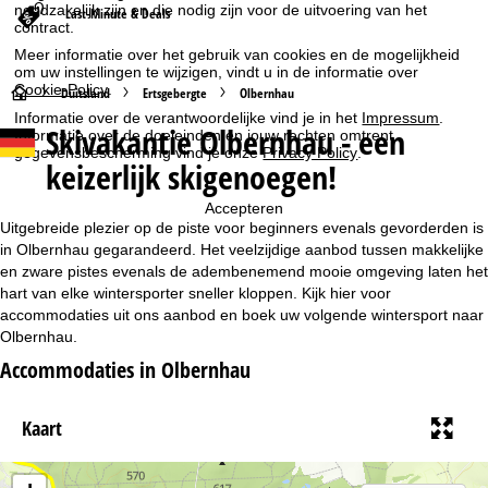
noodzakelijk zijn en die nodig zijn voor de uitvoering van het
Last-Minute & Deals
contract.
Meer informatie over het gebruik van cookies en de mogelijkheid
om uw instellingen te wijzigen, vindt u in de informatie over
Cookie-Policy
.
S
Duitsland
Ertsgebergte
Olbernhau
Informatie over de verantwoordelijke vind je in het
Impressum
.
Skivakantie Olbernhau - een
Informatie over de doeleinden en jouw rechten omtrent
t
gegevensbescherming vind je onze
Privacy Policy
.
keizerlijk skigenoegen!
a
Accepteren
r
Uitgebreide plezier op de piste voor beginners evenals gevorderden is
in Olbernhau gegarandeerd. Het veelzijdige aanbod tussen makkelijke
t
en zware pistes evenals de adembenemend mooie omgeving laten het
hart van elke wintersporter sneller kloppen. Kijk hier voor
accommodaties uit ons aanbod en boek uw volgende wintersport naar
p
Olbernhau.
a
Accommodaties in Olbernhau
g
Kaart
i