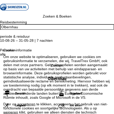
Zoeken & Boeken
Reisbestemming
periode & reisduur
10-08-26 – 31-05-28 | 7 nachten
Personen
Cookie-informatie
alle
Om onze website te optimaliseren, gebruiken we cookies om
gebruiksinformatie te verzamelen, die wij, TravelTrex GmbH, ook
delen met onze partners. Gebruiksprofielen worden aangemaakt
Zoeken
op basis van uw activiteiten met behulp van eindapparaat- en
browserinformatie. Deze gebruiksprofielen worden gebruikt voor
statistische analyse, individuele productaanbevelingen,
Olbernhau
geïndividualiseerde reclame en bereikmeting. Hiervoor hebben wij
uw toestemming nodig (op elk moment in te trekken), wat ook de
overdracht van bepaalde persoonlijke gegevens aan derde
Overzicht
Skigebied
aanbieders in derde landen buiten de Europese Economische
Ruimte inhoudt, zoals Google of Microsoft in de VS.
Door op
accepteren
te klikken, accepteert u het gebruik van niet-
Langlauf
Het weer
functionele cookies en soortgelijke technologieën. Als u op
weigeren
klikt, gebruiken we alleen diensten die technisch