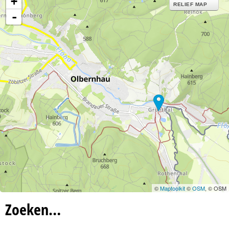
+
n
RELIEF MAP
-
a
©
Maptoolkit
©
OSM
, © OSM
Zoeken…