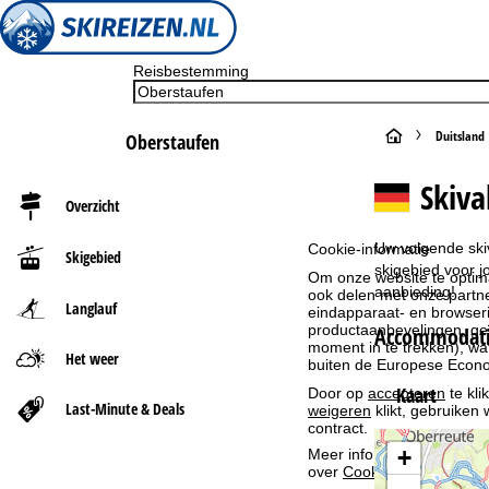
Reisbestemming
S
Duitsland
Oberstaufen
t
Skiva
Overzicht
a
Uw volgende skiv
Cookie-informatie
Skigebied
r
skigebied voor 
Om onze website te optima
aanbieding!
ook delen met onze partne
Langlauf
eindapparaat- en browserin
t
productaanbevelingen, geï
Accommodatie
moment in te trekken), w
Het weer
p
buiten de Europese Econom
Kaart
Door op
accepteren
te kli
a
Last-Minute & Deals
weigeren
klikt, gebruiken 
contract.
g
+
Meer informatie over het g
over
Cookie-Policy
.