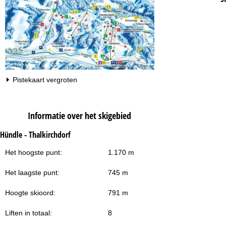
Pistekaart vergroten
Informatie over het skigebied
Hündle - Thalkirchdorf
Het hoogste punt:
1.170 m
Het laagste punt:
745 m
Hoogte skioord:
791 m
Liften in totaal:
8