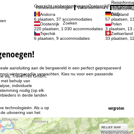
Reisinforma
Overzicht reisbestemmingen
Oostenrijk
Frankrijk
Italië
Reisbestemmingen
Vakantiethema's
Informatie
Reisinforma
FAQ
Andorra
Duitsland
6 plaatsen, 37 accommodaties
57 plaatsen, 
nen
Zoeken
Oostenrijk
Polen
220 plaatsen, 1.030 accommodaties
3 plaatsen, 1
Tsjechië
Zwitserland
6 plaatsen, 9 accommodaties
33 plaatsen, 
igenoegen!
eale aansluiting aan de bergwereld in een perfect geprepareerd
mooi winterparadijs verwachten. Kies nu voor een passende
ie wij, TravelTrex GmbH,
n met behulp van
lyse, individuele
estemming nodig (op elk
nbieders in derde landen
jke technologieën. Als u op
vergroten
 de uitvoering van het
indt u in de informatie
RELIEF MAP