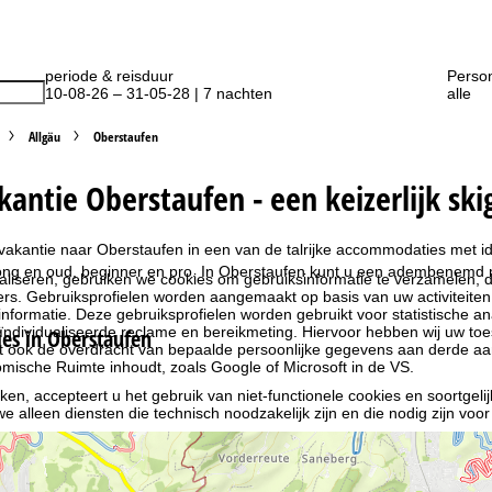
periode & reisduur
Perso
10-08-26 – 31-05-28 | 7 nachten
alle
Allgäu
Oberstaufen
kantie Oberstaufen - een keizerlijk sk
akantie naar Oberstaufen in een van de talrijke accommodaties met id
jong en oud, beginner en pro. In Oberstaufen kunt u een adembenemd 
liseren, gebruiken we cookies om gebruiksinformatie te verzamelen, d
rs. Gebruiksprofielen worden aangemaakt op basis van uw activiteite
formatie. Deze gebruiksprofielen worden gebruikt voor statistische ana
ndividualiseerde reclame en bereikmeting. Hiervoor hebben wij uw to
s in Oberstaufen
at ook de overdracht van bepaalde persoonlijke gegevens aan derde aa
ische Ruimte inhoudt, zoals Google of Microsoft in de VS.
kken, accepteert u het gebruik van niet-functionele cookies en soortgeli
we alleen diensten die technisch noodzakelijk zijn en die nodig zijn voor
ebruik van cookies en de mogelijkheid om uw instellingen te wijzigen, v