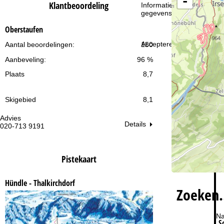
-
i
Klantbeoordeling
Informatie over de verantw
gegevensbescherming vin
n
Oberstaufen
a
Accepteren
Aantal beoordelingen:
150
Aanbeveling:
96 %
Plaats
8,7
Skigebied
8,1
Advies
Op
Details
020-713 9191
ma
vr:
za
Pistekaart
Hündle - Thalkirchdorf
Zoeken
Na
S