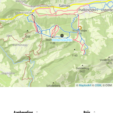
 jouw rechten omtrent
©
Maptoolkit
©
OSM
, © OSM
Aanbeveling
Prijs