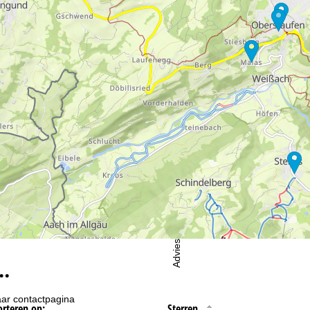
oordelijke vind je in het
Impressum
. Informatie over de doeleinden en
d je onze
Privacy Policy
.
eningstijden
-do:
09:00-17:00
09:00-14:00
-zo:
gesloten
Advies
…
ar contactpagina
orteren op:
Sterren