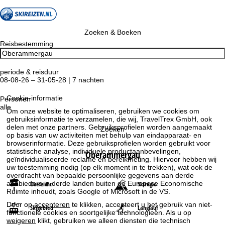
Zoeken & Boeken
Reisbestemming
periode & reisduur
08-08-26 – 31-05-28 | 7 nachten
Cookie-informatie
Personen
alle
Om onze website te optimaliseren, gebruiken we cookies om
gebruiksinformatie te verzamelen, die wij, TravelTrex GmbH, ook
delen met onze partners. Gebruiksprofielen worden aangemaakt
Zoeken
op basis van uw activiteiten met behulp van eindapparaat- en
browserinformatie. Deze gebruiksprofielen worden gebruikt voor
statistische analyse, individuele productaanbevelingen,
Oberammergau
geïndividualiseerde reclame en bereikmeting. Hiervoor hebben wij
uw toestemming nodig (op elk moment in te trekken), wat ook de
overdracht van bepaalde persoonlijke gegevens aan derde
aanbieders in derde landen buiten de Europese Economische
Overzicht
Skiregio
Ruimte inhoudt, zoals Google of Microsoft in de VS.
Door op
accepteren
te klikken, accepteert u het gebruik van niet-
Skigebied
Langlauf
functionele cookies en soortgelijke technologieën. Als u op
weigeren
klikt, gebruiken we alleen diensten die technisch