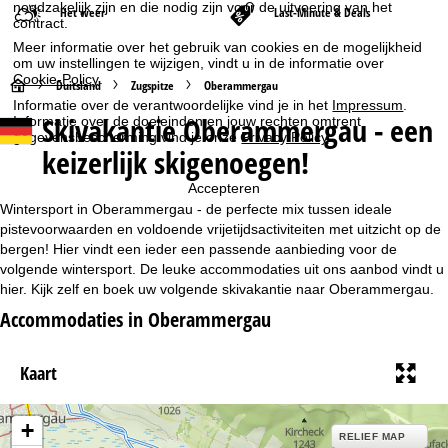
noodzakelijk zijn en die nodig zijn voor de uitvoering van het
Het weer
Last-Minute & Deals
contract.
Meer informatie over het gebruik van cookies en de mogelijkheid
om uw instellingen te wijzigen, vindt u in de informatie over
Cookie-Policy
.
S
Duitsland
Zugspitze
Oberammergau
Informatie over de verantwoordelijke vind je in het
Impressum
.
Skivakantie Oberammergau - een
Informatie over de doeleinden en jouw rechten omtrent
t
gegevensbescherming vind je onze
Privacy Policy
.
keizerlijk skigenoegen!
a
Accepteren
r
Wintersport in Oberammergau - de perfecte mix tussen ideale
pistevoorwaarden en voldoende vrijetijdsactiviteiten met uitzicht op de
t
bergen! Hier vindt een ieder een passende aanbieding voor de
volgende wintersport. De leuke accommodaties uit ons aanbod vindt u
hier. Kijk zelf en boek uw volgende skivakantie naar Oberammergau.
p
Accommodaties in Oberammergau
a
Kaart
g
i
+
RELIEF MAP