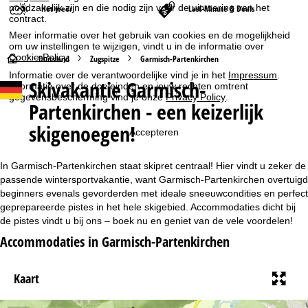
noodzakelijk zijn en die nodig zijn voor de uitvoering van het
Het weer
Last-Minute & Deals
contract.
Meer informatie over het gebruik van cookies en de mogelijkheid
om uw instellingen te wijzigen, vindt u in de informatie over
Cookie-Policy
.
S
Duitsland
Zugspitze
Garmisch-Partenkirchen
Informatie over de verantwoordelijke vind je in het
Impressum
.
Skivakantie Garmisch-
t
Informatie over de doeleinden en jouw rechten omtrent
gegevensbescherming vind je onze
Privacy Policy
.
Partenkirchen - een keizerlijk
a
skigenoegen!
Accepteren
r
In Garmisch-Partenkirchen staat skipret centraal! Hier vindt u zeker de
t
passende wintersportvakantie, want Garmisch-Partenkirchen overtuigd
beginners evenals gevorderden met ideale sneeuwcondities en perfect
p
geprepareerde pistes in het hele skigebied. Accommodaties dicht bij
de pistes vindt u bij ons – boek nu en geniet van de vele voordelen!
a
Accommodaties in Garmisch-Partenkirchen
g
Kaart
i