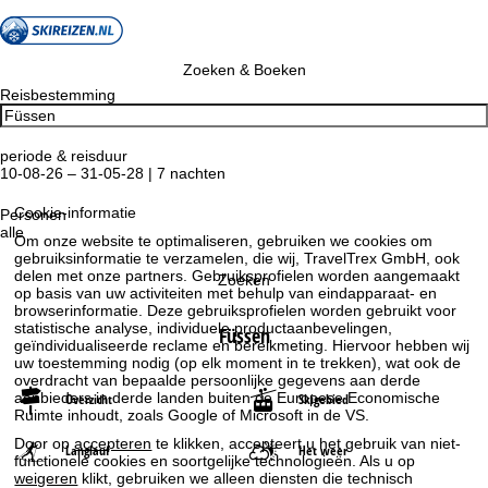
Zoeken & Boeken
Reisbestemming
periode & reisduur
10-08-26 – 31-05-28 | 7 nachten
Cookie-informatie
Personen
alle
Om onze website te optimaliseren, gebruiken we cookies om
gebruiksinformatie te verzamelen, die wij, TravelTrex GmbH, ook
delen met onze partners. Gebruiksprofielen worden aangemaakt
Zoeken
op basis van uw activiteiten met behulp van eindapparaat- en
browserinformatie. Deze gebruiksprofielen worden gebruikt voor
statistische analyse, individuele productaanbevelingen,
Füssen
geïndividualiseerde reclame en bereikmeting. Hiervoor hebben wij
uw toestemming nodig (op elk moment in te trekken), wat ook de
overdracht van bepaalde persoonlijke gegevens aan derde
aanbieders in derde landen buiten de Europese Economische
Overzicht
Skigebied
Ruimte inhoudt, zoals Google of Microsoft in de VS.
Door op
accepteren
te klikken, accepteert u het gebruik van niet-
Langlauf
Het weer
functionele cookies en soortgelijke technologieën. Als u op
weigeren
klikt, gebruiken we alleen diensten die technisch