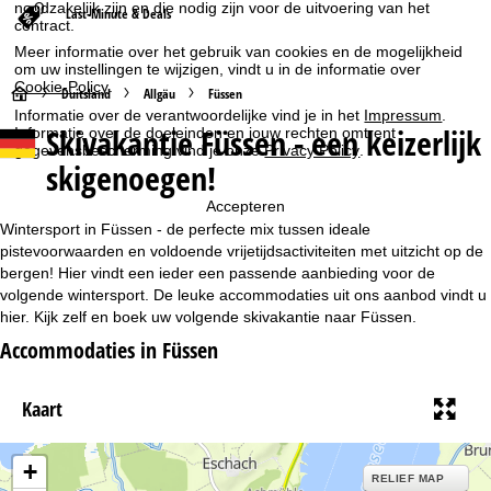
noodzakelijk zijn en die nodig zijn voor de uitvoering van het
Last-Minute & Deals
contract.
Meer informatie over het gebruik van cookies en de mogelijkheid
om uw instellingen te wijzigen, vindt u in de informatie over
Cookie-Policy
.
S
Duitsland
Allgäu
Füssen
Informatie over de verantwoordelijke vind je in het
Impressum
.
Skivakantie Füssen - een keizerlijk
Informatie over de doeleinden en jouw rechten omtrent
t
gegevensbescherming vind je onze
Privacy Policy
.
skigenoegen!
a
Accepteren
r
Wintersport in Füssen - de perfecte mix tussen ideale
pistevoorwaarden en voldoende vrijetijdsactiviteiten met uitzicht op de
t
bergen! Hier vindt een ieder een passende aanbieding voor de
volgende wintersport. De leuke accommodaties uit ons aanbod vindt u
hier. Kijk zelf en boek uw volgende skivakantie naar Füssen.
p
Accommodaties in Füssen
a
Kaart
g
i
+
RELIEF MAP