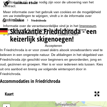
noodzakelijk zijn en die nodig zijn voor de uitvoering van het
Last-Minute & Deals
contract.
Meer informatie over het gebruik van cookies en de mogelijkheid
om uw instellingen te wijzigen, vindt u in de informatie over
Cookie-Policy
.
S
Duitsland
Friedrichroda
Informatie over de verantwoordelijke vind je in het
Impressum
.
Skivakantie Friedrichroda - een
Informatie over de doeleinden en jouw rechten omtrent
t
gegevensbescherming vind je onze
Privacy Policy
.
keizerlijk skigenoegen!
a
Accepteren
r
In Friedrichroda is er voor zowel skiërs alsook snowboarders veel te
beleven in een ongerepte natuur. De afdalingen in het skigebied van
t
Friedrichroda zijn geschikt voor beginners en gevorderden, jong en
oud, gezinnen en groepen. Hier is er voor iedereen iets tussen. Kies
uit ons aanbod en breng uw volgende wintersport door in
p
Friedrichroda.
a
Accommodaties in Friedrichroda
g
Kaart
i