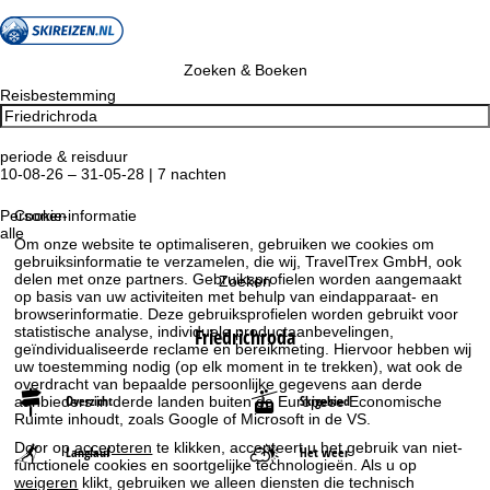
Zoeken & Boeken
Reisbestemming
periode & reisduur
10-08-26 – 31-05-28 | 7 nachten
Personen
Cookie-informatie
alle
Om onze website te optimaliseren, gebruiken we cookies om
gebruiksinformatie te verzamelen, die wij, TravelTrex GmbH, ook
delen met onze partners. Gebruiksprofielen worden aangemaakt
Zoeken
op basis van uw activiteiten met behulp van eindapparaat- en
browserinformatie. Deze gebruiksprofielen worden gebruikt voor
statistische analyse, individuele productaanbevelingen,
Friedrichroda
geïndividualiseerde reclame en bereikmeting. Hiervoor hebben wij
uw toestemming nodig (op elk moment in te trekken), wat ook de
overdracht van bepaalde persoonlijke gegevens aan derde
Overzicht
Skigebied
aanbieders in derde landen buiten de Europese Economische
Ruimte inhoudt, zoals Google of Microsoft in de VS.
Door op
accepteren
te klikken, accepteert u het gebruik van niet-
Langlauf
Het weer
functionele cookies en soortgelijke technologieën. Als u op
weigeren
klikt, gebruiken we alleen diensten die technisch