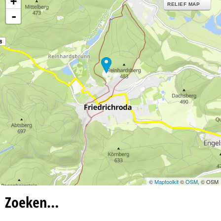
+
n
RELIEF MAP
-
a
©
Maptoolkit
©
OSM
, © OSM
Zoeken…