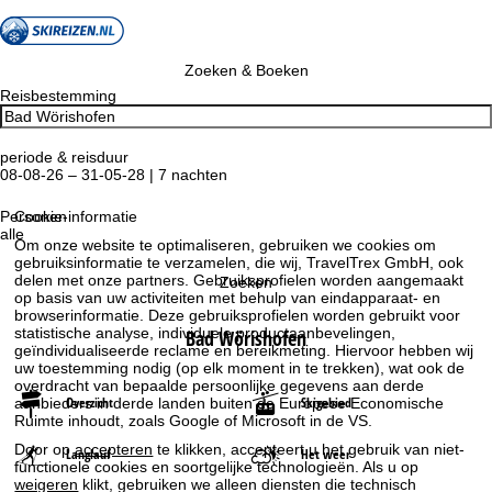
Zoeken & Boeken
Reisbestemming
periode & reisduur
08-08-26 – 31-05-28 | 7 nachten
Personen
Cookie-informatie
alle
Om onze website te optimaliseren, gebruiken we cookies om
gebruiksinformatie te verzamelen, die wij, TravelTrex GmbH, ook
delen met onze partners. Gebruiksprofielen worden aangemaakt
Zoeken
op basis van uw activiteiten met behulp van eindapparaat- en
browserinformatie. Deze gebruiksprofielen worden gebruikt voor
statistische analyse, individuele productaanbevelingen,
Bad Wörishofen
geïndividualiseerde reclame en bereikmeting. Hiervoor hebben wij
uw toestemming nodig (op elk moment in te trekken), wat ook de
overdracht van bepaalde persoonlijke gegevens aan derde
Overzicht
Skigebied
aanbieders in derde landen buiten de Europese Economische
Ruimte inhoudt, zoals Google of Microsoft in de VS.
Door op
accepteren
te klikken, accepteert u het gebruik van niet-
Langlauf
Het weer
functionele cookies en soortgelijke technologieën. Als u op
weigeren
klikt, gebruiken we alleen diensten die technisch