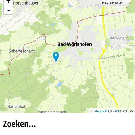
+
n
RELIEF MAP
-
a
©
Maptoolkit
©
OSM
, © OSM
Zoeken…