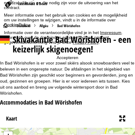
noodzakelijk zijn en die nodig zijn voor de uitvoering van het
Last-Minute & Deals
contract.
Meer informatie over het gebruik van cookies en de mogelijkheid
om uw instellingen te wijzigen, vindt u in de informatie over
Cookie-Policy
.
S
Duitsland
Allgäu
Bad Wörishofen
Informatie over de verantwoordelijke vind je in het
Impressum
.
Skivakantie Bad Wörishofen - een
Informatie over de doeleinden en jouw rechten omtrent
t
gegevensbescherming vind je onze
Privacy Policy
.
keizerlijk skigenoegen!
a
Accepteren
r
In Bad Wörishofen is er voor zowel skiërs alsook snowboarders veel te
beleven in een ongerepte natuur. De afdalingen in het skigebied van
t
Bad Wörishofen zijn geschikt voor beginners en gevorderden, jong en
oud, gezinnen en groepen. Hier is er voor iedereen iets tussen. Kies
uit ons aanbod en breng uw volgende wintersport door in Bad
p
Wörishofen.
a
Accommodaties in Bad Wörishofen
g
Kaart
i