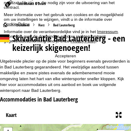
noodzakelijk zijn en die nodig zijn voor de uitvoering van het
Last-Minute & Deals
contract.
Meer informatie over het gebruik van cookies en de mogelijkheid
om uw instellingen te wijzigen, vindt u in de informatie over
Cookie-Policy
.
S
Duitsland
Harz
Bad Lauterberg
Informatie over de verantwoordelijke vind je in het
Impressum
.
Skivakantie Bad Lauterberg - een
Informatie over de doeleinden en jouw rechten omtrent
t
gegevensbescherming vind je onze
Privacy Policy
.
keizerlijk skigenoegen!
a
Accepteren
r
Uitgebreide plezier op de piste voor beginners evenals gevorderden is
in Bad Lauterberg gegarandeerd. Het veelzijdige aanbod tussen
t
makkelijke en zware pistes evenals de adembenemend mooie
omgeving laten het hart van elke wintersporter sneller kloppen. Kijk
hier voor accommodaties uit ons aanbod en boek uw volgende
p
wintersport naar Bad Lauterberg.
a
Accommodaties in Bad Lauterberg
g
Kaart
i