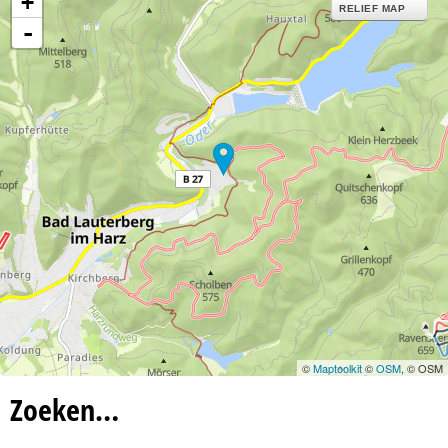
+
n
RELIEF MAP
-
a
©
Maptoolkit
©
OSM
, © OSM
Zoeken…