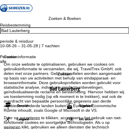
Zoeken & Boeken
Reisbestemming
periode & reisduur
10-08-26 – 31-05-28 | 7 nachten
Personen
Cookie-informatie
alle
Om onze website te optimaliseren, gebruiken we cookies om
gebruiksinformatie te verzamelen, die wij, TravelTrex GmbH, ook
delen met onze partners. Gebruiksprofielen worden aangemaakt
Zoeken
op basis van uw activiteiten met behulp van eindapparaat- en
browserinformatie. Deze gebruiksprofielen worden gebruikt voor
statistische analyse, individuele productaanbevelingen,
Bad Lauterberg
geïndividualiseerde reclame en bereikmeting. Hiervoor hebben wij
uw toestemming nodig (op elk moment in te trekken), wat ook de
overdracht van bepaalde persoonlijke gegevens aan derde
Overzicht
Skigebied
aanbieders in derde landen buiten de Europese Economische
Ruimte inhoudt, zoals Google of Microsoft in de VS.
Door op
accepteren
te klikken, accepteert u het gebruik van niet-
Langlauf
Het weer
functionele cookies en soortgelijke technologieën. Als u op
weigeren
klikt, gebruiken we alleen diensten die technisch