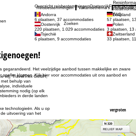
Reisinforma
Overzicht reisbestemmingen
Oostenrijk
Frankrijk
Italië
Reisbestemmingen
Vakantiethema's
Informatie
Reisinforma
FAQ
Andorra
Duitsland
6 plaatsen, 37 accommodaties
57 plaatsen, 
nen
Zoeken
Oostenrijk
Polen
220 plaatsen, 1.029 accommodaties
3 plaatsen, 1
Tsjechië
Zwitserland
6 plaatsen, 9 accommodaties
33 plaatsen, 
skigenoegen!
asa gegarandeerd. Het veelzijdige aanbod tussen makkelijke en zware
 sneller kloppen. Kijk hier voor accommodaties uit ons aanbod en
ie wij, TravelTrex GmbH,
n met behulp van
lyse, individuele
estemming nodig (op elk
nbieders in derde landen
jke technologieën. Als u op
vergroten
 de uitvoering van het
indt u in de informatie
RELIEF MAP