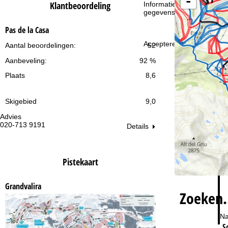
-
i
Klantbeoordeling
Informatie over de verantw
gegevensbescherming vin
n
Pas de la Casa
a
Accepteren
Aantal beoordelingen:
52
Aanbeveling:
92 %
Plaats
8,6
Skigebied
9,0
Advies
Op
020-713 9191
ma
Details
vr:
za
Pistekaart
Grandvalira
Zoeken
Na
S