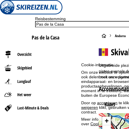
Reisbestemming
S
Andorra
Pas de la Casa
t
Skiva
Overzicht
a
Cookie-informatie
Uitgebreide plez
Skigebied
r
pistes evenals 
Om onze website te optima
boek uw volgend
ook delen met onze partne
Langlauf
eindapparaat- en browserin
t
productaanbevelingen, geï
Accommodatie
moment in te trekken), w
Het weer
p
buiten de Europese Econom
Door op
accepteren
te kli
Kaart
a
Last-Minute & Deals
weigeren
klikt, gebruiken 
contract.
g
Meer informatie over het g
+
over
Cookie-Policy
.