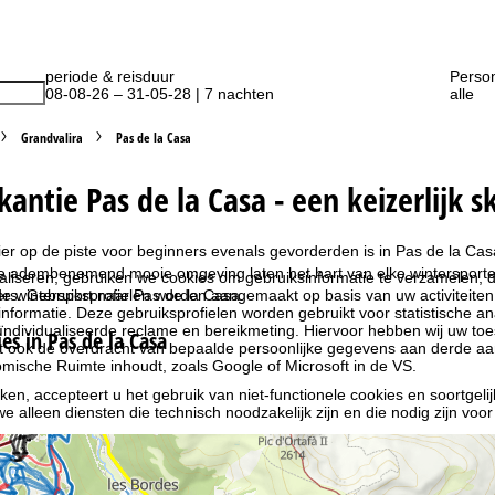
periode & reisduur
Perso
08-08-26 – 31-05-28 | 7 nachten
alle
Grandvalira
Pas de la Casa
kantie Pas de la Casa - een keizerlijk 
ier op de piste voor beginners evenals gevorderden is in Pas de la C
de adembenemend mooie omgeving laten het hart van elke wintersporter
liseren, gebruiken we cookies om gebruiksinformatie te verzamelen, d
e wintersport naar Pas de la Casa.
rs. Gebruiksprofielen worden aangemaakt op basis van uw activiteite
formatie. Deze gebruiksprofielen worden gebruikt voor statistische ana
ndividualiseerde reclame en bereikmeting. Hiervoor hebben wij uw to
s in Pas de la Casa
at ook de overdracht van bepaalde persoonlijke gegevens aan derde aa
ische Ruimte inhoudt, zoals Google of Microsoft in de VS.
kken, accepteert u het gebruik van niet-functionele cookies en soortgeli
we alleen diensten die technisch noodzakelijk zijn en die nodig zijn voor
ebruik van cookies en de mogelijkheid om uw instellingen te wijzigen, v